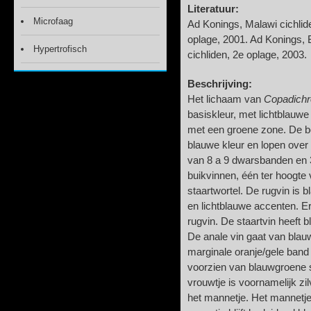
Literatuur:
Microfaag
Ad Konings, Malawi cichlide
oplage, 2001. Ad Konings, 
Hypertrofisch
cichliden, 2e oplage, 2003
Beschrijving:
Het lichaam van
Copadichr
basiskleur, met lichtblauw
met een groene zone. De b
blauwe kleur en lopen over 
van 8 a 9 dwarsbanden en 
buikvinnen, één ter hoogte
staartwortel. De rugvin is 
en lichtblauwe accenten. Er
rugvin. De staartvin heeft 
De anale vin gaat van bla
marginale oranje/gele band 
voorzien van blauwgroene s
vrouwtje is voornamelijk zil
het mannetje. Het mannetje