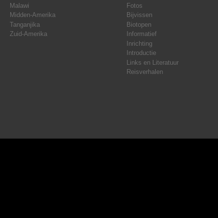
Malawi
Fotos
Midden-Amerika
Bijvissen
Tanganjika
Biotopen
Zuid-Amerika
Informatief
Inrichting
Introductie
Links en Literatuur
Reisverhalen