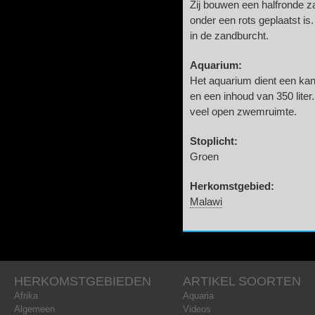
Zij bouwen een halfronde za
onder een rots geplaatst is.
in de zandburcht.
Aquarium:
Het aquarium dient een ka
en een inhoud van 350 liter
veel open zwemruimte.
Stoplicht:
Groen
Herkomstgebied:
Malawi
HERKOMSTGEBIEDEN
ARTIKEL SOORTEN
Afrika
Aquaria
Algemeen
Videos