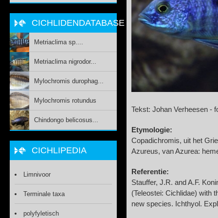
CICHLIDENDATABASE
Metriaclima sp....
Metriaclima nigrodor...
Mylochromis durophag...
Mylochromis rotundus
Tekst: Johan Verheesen - 
Chindongo belicosus...
Etymologie:
Copadichromis, uit het Gri
CICHLIPEDIA
Azureus, van Azurea: hem
Referentie:
Limnivoor
Stauffer, J.R. and A.F. Ko
(Teleostei: Cichlidae) with 
Terminale taxa
new species. Ichthyol. Exp
polyfyletisch