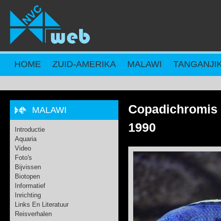
Overslaan en naar de inhoud gaan
HOME
ZUID-AMERIKA
MALAWI
TANGANJI
Copadichromis
MALAWI
1990
Introductie
Aquaria
Video
Foto's
Bijvissen
Biotopen
Informatief
Inrichting
Links En Literatuur
Reisverhalen