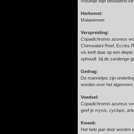
vrouwtje blijft beduidend k
Herkomst:
Malawimeer
Verspreiding:
Copadichromis azureus
wor
Chimwalani Reef, Eccles Re
vis leeft daar op een diept
ophoudt bij de zanderige 
Gedrag:
De mannetjes zijn onderlin
worden over het algemeen m
Voedsel:
Copadichromis azureus
voe
geef je
mysis, cyclops, art
Kweek:
Het hele jaar door worden 