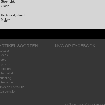
Stoplicht:
Groen
Herkomstgebied:
Malawi
ARTIKEL SOORTEN
NVC OP FACEBOOK
Aquaria
Videos
Fotos
ijvissen
Biotopen
nformatief
nrichting
ntroductie
inks en Literatuur
Reisverhalen
© Nederlandse Vereniging van