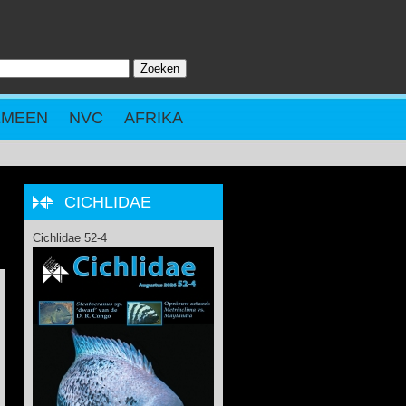
Zoeken
ZOEKVELD
EMEEN
NVC
AFRIKA
CICHLIDAE
Cichlidae 52-4