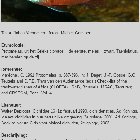
Tekst: Johan Verheesen - foto's: Michiel Gorissen
Etymologie:
Protomelas, uit het Grieks : protos = de eerste, melas = zwart. Taeniolatus,
met banden op de zij
Referentie:
Maréchal, C. 1991 Protomelas. p. 387-393. In: J. Daget, J.-P. Gosse, G.G.
Teugels and D.F.E. Thys van den Audenaerde (eds.) Check-list of the
freshwater fishes of Africa (CLOFFA). ISNB, Brussels; MRAC, Tervuren;
and ORSTOM, Paris. Vol. 4.
Literatuur:
Walter Deproost, Cichlidae 16 (1): februari 1990, cichlidenatlas. Ad Konings,
Malawi cichliden in hun natuurlijke omgeving, 3e oplage, 2001. Ad Konings,
Back to Nature Gids voor Malawi cichliden, 2e oplage, 2003.
Beschrijving: