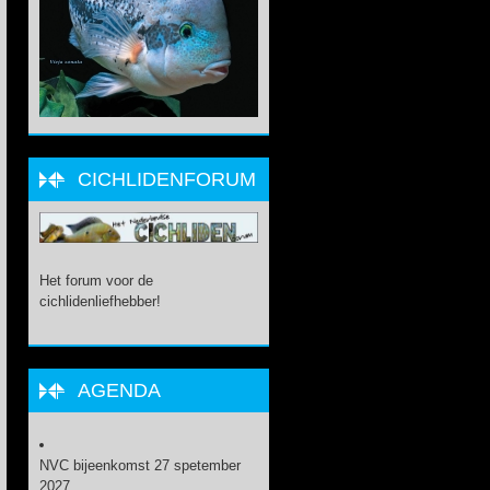
CICHLIDENFORUM
Het forum voor de
cichlidenliefhebber!
AGENDA
NVC bijeenkomst 27 spetember
2027