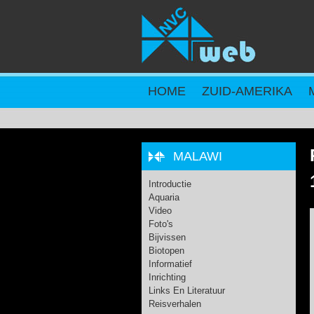
Overslaan en naar de inhoud gaan
HOME
ZUID-AMERIKA
MALAWI
Introductie
Aquaria
Video
Foto's
Bijvissen
Biotopen
Informatief
Inrichting
Links En Literatuur
Reisverhalen