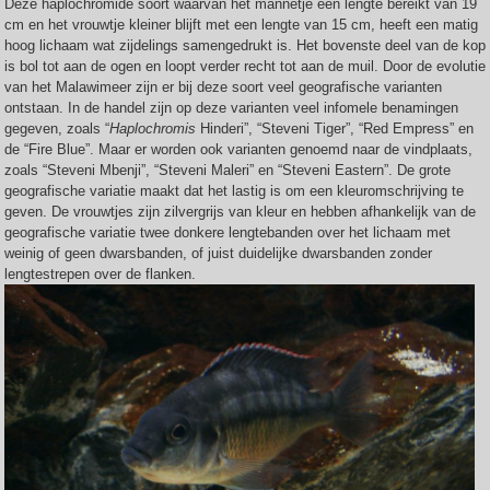
Deze haplochromide soort waarvan het mannetje een lengte bereikt van 19
cm en het vrouwtje kleiner blijft met een lengte van 15 cm, heeft een matig
hoog lichaam wat zijdelings samengedrukt is. Het bovenste deel van de kop
is bol tot aan de ogen en loopt verder recht tot aan de muil. Door de evolutie
van het Malawimeer zijn er bij deze soort veel geografische varianten
ontstaan. In de handel zijn op deze varianten veel infomele benamingen
gegeven, zoals “
Haplochromis
Hinderi”, “Steveni Tiger”, “Red Empress” en
de “Fire Blue”. Maar er worden ook varianten genoemd naar de vindplaats,
zoals “Steveni Mbenji”, “Steveni Maleri” en “Steveni Eastern”. De grote
geografische variatie maakt dat het lastig is om een kleuromschrijving te
geven. De vrouwtjes zijn zilvergrijs van kleur en hebben afhankelijk van de
geografische variatie twee donkere lengtebanden over het lichaam met
weinig of geen dwarsbanden, of juist duidelijke dwarsbanden zonder
lengtestrepen over de flanken.