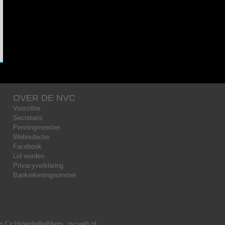
OVER DE NVC
Voorzitter
Secretaris
Penningmeester
Webredactie
Facebook
Lid worden
Privacyverklaring
Bankrekeningnummer
 Cichlidenliefhebbers, nvcweb.nl