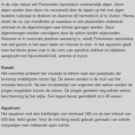
In de vrije natuur eet
Protomelas taeniolatus
voornamelijk algen. Deze
algen worden door deze vis verzameld door de lippen op het met algen
bedekte substaat te drukken en daarmee dit hermetisch af te sluiten. Hierna
strekt de vis zijn mondholte uit waardoor er een plaatselijke onderdruk
ontstaat en de algenstrengen naar binnen gezogen worden. Deze
algenstrengen worden vervolgens door de spitse tanden afgesneden.
Wanneer er in overmate plankton aanwezig is, wordt
Protomelas taeniolatus
ook wel gezien in het open water om hiervan te eten. In het aquarium geeft
men het beste groen voer in de vorm van spirulina vlokken en tabletten,
aangevuld met bijvoorbeeld krill,
artemia
of
mysis
.
Kweek:
Het mannetje probeert het vrouwtje te lokken naar een paaiplaats die
bovenop middelgrote rotsen ligt. De eieren worden in de muil van het
vrouwtje bevrucht. Na een incubatietijd van ongeveer drie weken worden de
jongen losgelaten tussen de rotsen. De jongen genieten nog enkele weken
bescherming bij het wijfje. Een legsel bevat gemiddeld zo’n 40 eieren.
Aquarium:
Het aquarium met een kantlengte van minimaal 180 cm en een inhoud van
600 liter, liefst groter. Voor de inrichting wordt gebruik gemaakt van enkele
rotspartijen met voldoende open ruimte.