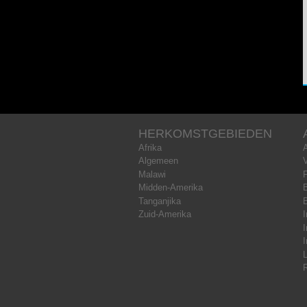
HERKOMSTGEBIEDEN
Afrika
Algemeen
Malawi
Midden-Amerika
B
Tanganjika
Zuid-Amerika
I
I
I
L