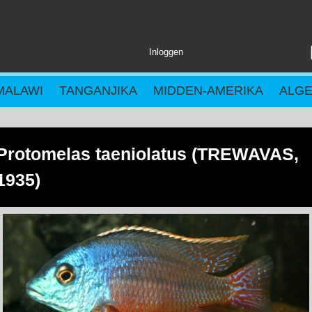
Inloggen
MALAWI
TANGANJIKA
MIDDEN-AMERIKA
ALG
Protomelas taeniolatus (TREWAVAS,
1935)