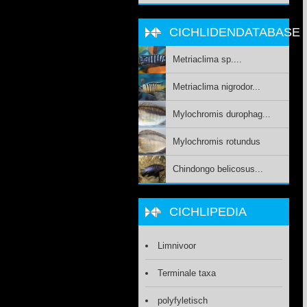
CICHLIDENDATABASE
Metriaclima sp....
Metriaclima nigrodor...
Mylochromis durophag...
Mylochromis rotundus
Chindongo belicosus...
CICHLIPEDIA
Limnivoor
Terminale taxa
polyfyletisch