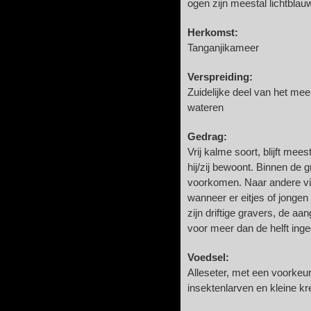
ogen zijn meestal lichtblau
Herkomst:
Tanganjikameer
Verspreiding:
Zuidelijke deel van het me
wateren
Gedrag:
Vrij kalme soort, blijft mee
hij/zij bewoont. Binnen de
voorkomen. Naar andere vi
wanneer er eitjes of jongen
zijn driftige gravers, de a
voor meer dan de helft inge
Voedsel:
Alleseter, met een voorkeur
insektenlarven en kleine kr