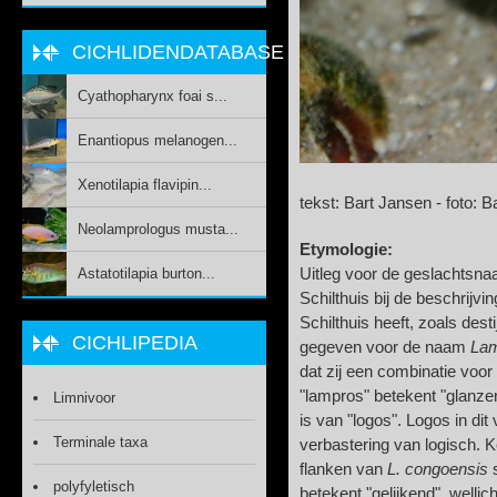
CICHLIDENDATABASE
Cyathopharynx foai s...
Enantiopus melanogen...
Xenotilapia flavipin...
tekst: Bart Jansen - foto: 
Neolamprologus musta...
Etymologie:
Astatotilapia burton...
Uitleg voor de geslachtsna
Schilthuis bij de beschrijvi
Schilthuis heeft, zoals dest
CICHLIPEDIA
gegeven voor de naam
Lam
dat zij een combinatie voor
"lampros" betekent "glanzend
Limnivoor
is van "logos". Logos in dit
Terminale taxa
verbastering van logisch. Ke
flanken van
L. congoensis
s
polyfyletisch
betekent "gelijkend", wellic