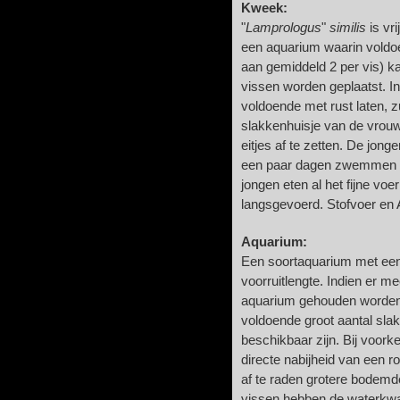
Kweek:
"
Lamprologus
"
similis
is vr
een aquarium waarin voldo
aan gemiddeld 2 per vis) k
vissen worden geplaatst. 
voldoende met rust laten, z
slakkenhuisje van de vrou
eitjes af te zetten. De jon
een paar dagen zwemmen zij
jongen eten al het fijne vo
langsgevoerd. Stofvoer en 
Aquarium:
Een soortaquarium met een 
voorruitlengte. Indien er m
aquarium gehouden worden,
voldoende groot aantal sla
beschikbaar zijn. Bij voorke
directe nabijheid van een r
af te raden grotere bodemd
vissen hebben de waterkwali