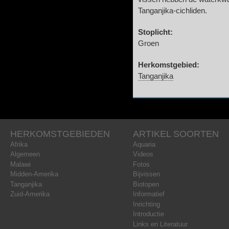
Tanganjika-cichliden.
Stoplicht:
Groen
Herkomstgebied:
Tanganjika
HERKOMSTGEBIEDEN
ARTIKEL SOORTEN
Afrika
Aquaria
Algemeen
Videos
Malawi
Fotos
Midden-Amerika
Bijvissen
Tanganjika
Biotopen
Zuid-Amerika
Informatief
Inrichting
Introductie
Links en Literatuur