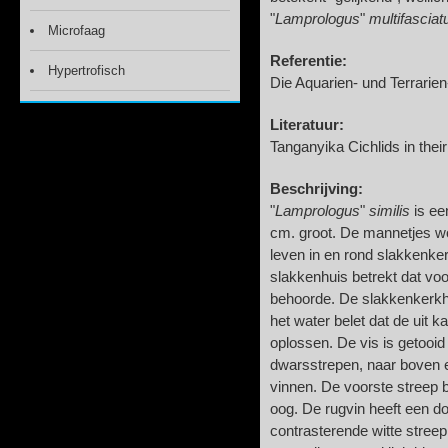
"
Lamprologus
"
multifasciat
Microfaag
Referentie:
Hypertrofisch
Die Aquarien- und Terrarien
Literatuur:
Tanganyika Cichlids in thei
Beschrijving:
"
Lamprologus
"
similis
is ee
cm. groot. De mannetjes wo
leven in en rond slakkenke
slakkenhuis betrekt dat v
behoorde. De slakkenkerkh
het water belet dat de uit
oplossen. De vis is getooid
dwarsstrepen, naar boven 
vinnen. De voorste streep b
oog. De rugvin heeft een d
contrasterende witte stree