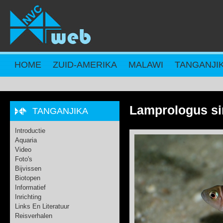
Overslaan en naar de inhoud gaan
HOME
ZUID-AMERIKA
MALAWI
TANGANJI
Lamprologus si
TANGANJIKA
Introductie
Aquaria
Video
Foto's
Bijvissen
Biotopen
Informatief
Inrichting
Links En Literatuur
Reisverhalen