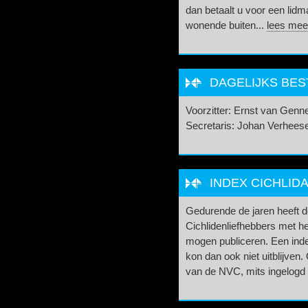
dan betaalt u voor een lidm
wonende buiten...
lees mee
DAGELIJKS BE
Voorzitter: Ernst van Gen
Secretaris: Johan Verhees
INDEX CICHLIDA
Gedurende de jaren heeft 
Cichlidenliefhebbers met he
mogen publiceren. Een index
kon dan ook niet uitblijve
van de NVC, mits ingelogd 