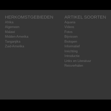
HERKOMSTGEBIEDEN
ARTIKEL SOORTEN
Afrika
Aquaria
Algemeen
Videos
Malawi
Fotos
Midden-Amerika
Bijvissen
Tanganjika
Biotopen
Zuid-Amerika
Informatief
Inrichting
Introductie
Links en Literatuur
Reisverhalen