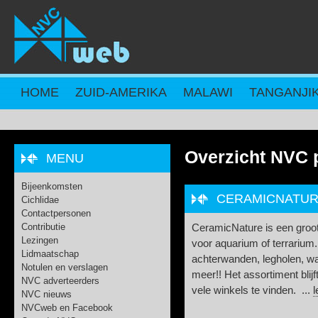
Overslaan en naar de inhoud gaan
HOME
ZUID-AMERIKA
MALAWI
TANGANJI
Overzicht NVC 
MENU
Bijeenkomsten
CERAMICNATU
Cichlidae
Contactpersonen
Contributie
CeramicNature is een groot
Lezingen
voor aquarium of terrarium
Lidmaatschap
achterwanden, legholen, 
Notulen en verslagen
meer!! Het assortiment blijft
NVC adverteerders
vele winkels te vinden. ...
NVC nieuws
NVCweb en Facebook