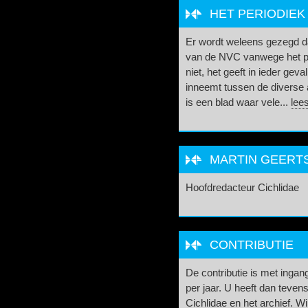
HET PERIODIEK
Er wordt weleens gezegd dat
van de NVC vanwege het per
niet, het geeft in ieder geva
inneemt tussen de diverse a
is een blad waar vele...
lee
MARTIN GEERT
Hoofdredacteur Cichlidae
CONTRIBUTIE
De contributie is met ingan
per jaar. U heeft dan teven
Cichlidae en het archief. W