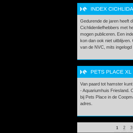
INDEX CICHLIDA
Gedurende de jaren heeft 
Cichlidenliefhebbers met he
mogen publiceren. Een index
kon dan ook niet uitblijve
van de NVC, mits ingelogd 
PETS PLACE XL
Van paard tot hamster kunt
- Aquariumhuis Friesland.
bij Pets Place in de Coopm
adres.
PAGINA'S
1
2
3