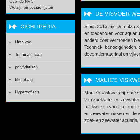
Over de NVC
Welzijn en positieflijsten
DE VISVOER W
CICHLIPEDIA
Sinds 2013 zijn Demelza & J
en toebehoren voor aquari
anders doet vermoeden bie
Limnivoor
Techniek, benodigdheden, a
decoratiemateriaal en vijve
Terminale taxa
polyfyletisch
MAUIE'S VISKW
Microfaag
Hypertrofisch
Mauie’s Viskwekerij is dé s
van zoetwater en zeewater 
het kweken van o.a. tropisc
en zeewater vissen en de v
zoet- en zeewater aquaria,