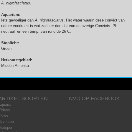
A. nigrofasciatus
.
Aquarium:
Iets gevoeliger dan
A. nigrofasciatus
. Het water waarin deze convict van
nature voorkomt is wat zachter dan dat van de overige Convicts. Ph
neutraal en een temp. van rond de 26 C.
Stoplicht:
Groen
Herkomstgebied:
Midden-Amerika
ARTIKEL SOORTEN
NVC OP FACEBOOK
Aquaria
Videos
Fotos
ijvissen
Biotopen