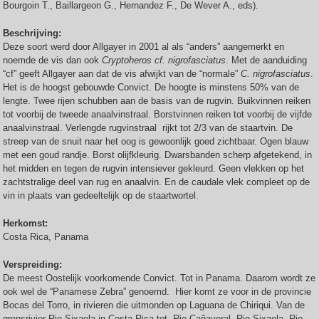
Bourgoin T., Baillargeon G., Hernandez F., De Wever A., eds).
Beschrijving:
Deze soort werd door Allgayer in 2001 al als “anders” aangemerkt en
noemde de vis dan ook
Cryptoheros cf. nigrofasciatus
. Met de aanduiding
“cf” geeft Allgayer aan dat de vis afwijkt van de “normale”
C. nigrofasciatus
.
Het is de hoogst gebouwde Convict. De hoogte is minstens 50% van de
lengte. Twee rijen schubben aan de basis van de rugvin. Buikvinnen reiken
tot voorbij de tweede anaalvinstraal. Borstvinnen reiken tot voorbij de vijfde
anaalvinstraal. Verlengde rugvinstraal rijkt tot 2/3 van de staartvin. De
streep van de snuit naar het oog is gewoonlijk goed zichtbaar. Ogen blauw
met een goud randje. Borst olijfkleurig. Dwarsbanden scherp afgetekend, in
het midden en tegen de rugvin intensiever gekleurd. Geen vlekken op het
zachtstralige deel van rug en anaalvin. En de caudale vlek compleet op de
vin in plaats van gedeeltelijk op de staartwortel.
Herkomst:
Costa Rica, Panama
Verspreiding:
De meest Oostelijk voorkomende Convict. Tot in Panama. Daarom wordt ze
ook wel de “Panamese Zebra” genoemd. Hier komt ze voor in de provincie
Bocas del Torro, in rivieren die uitmonden op Laguana de Chiriqui. Van de
grensrivier Rio Sixaola in Costa Rica tot Rio Cañaveral, Rio Sixaola, Rio