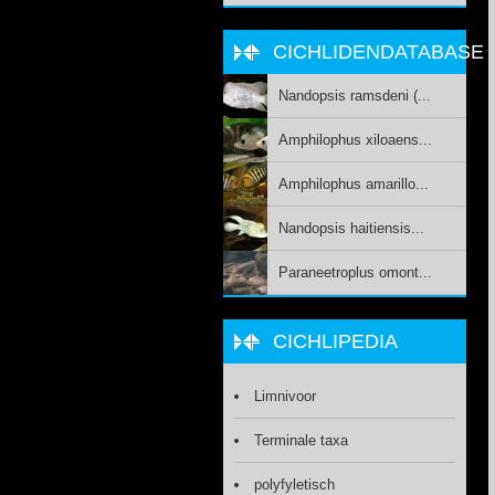
CICHLIDENDATABASE
Nandopsis ramsdeni (...
Amphilophus xiloaens...
Amphilophus amarillo...
Nandopsis haitiensis...
Paraneetroplus omont...
CICHLIPEDIA
Limnivoor
Terminale taxa
polyfyletisch