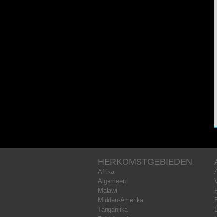
HERKOMSTGEBIEDEN
Afrika
Algemeen
Malawi
Midden-Amerika
B
Tanganjika