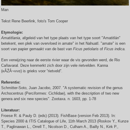
Man
Tekst Rene Beerlink, foto's Tom Cooper
Etymologie:
Amatitlania
, afgeleid van het type plaats van het type soort "Amatitlán"
betekent, een plek van overvloed in amate" in het Nahuatl. "amate" is een
soort van papier gemaakt van de bast van
Ficus petiolaris
of
Ficus indica.
Een verwijzing naar de eerste rivier waar de vis gevonden werd, de Rio
Cañavaral. Deze kenmerkt zich door zijn vele rietvelden. Kanna
(κÃŽÂ¬ννα) is grieks voor “rietveld”.
Referentie:
Schmitter-Soto, Juan Jacobo, 2007. "A systematic revision of the genus
Archocentrus (Perciformes: Cichlidae), with the description of two new
genera and six new species". Zootaxa. n. 1603, pp. 1-78
Literatuur:
Froese R. & Pauly D. (eds) (2013). FishBase (version Feb 2013). In:
Species 2000 & ITIS Catalogue of Life, 11th March 2013 (Roskov Y., Kunze
T., Paglinawan L., Orrell T., Nicolson D., Culham A., Bailly N., Kirk P.,