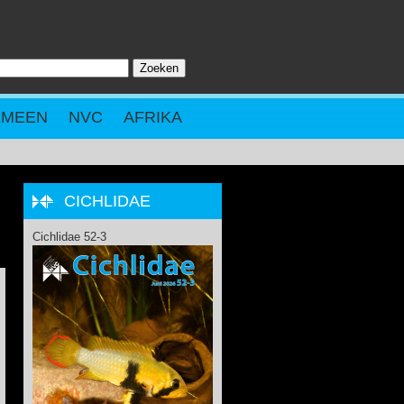
Zoeken
ZOEKVELD
EMEEN
NVC
AFRIKA
CICHLIDAE
Cichlidae 52-3