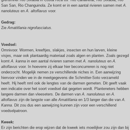
San San, Rio Changuinola. Ze komt er in een aantal rivieren samen met
A.
nanoluteus
en
A. altoflavus
voor.
Gedrag:
Zie
Amatitlania nigrofasciatus
.
Voedsel:
Omnivoor. Wormen, kreeftjes, slakjes, insecten en hun larven, kleine
visjes, maar ook plantaardig materiaal zoals algen en planten. Zoals gezegd
komt
A. kanna
in een aantal rivieren samen met
A. nanoluteus
en
A.
altoflavus
voor. In hoeverre zij elkaar hier beconcurreren is nog niet
onderzocht. Mogelijk nemen ze verschillende niches in. Een aanwijzing
hiervoor vinden we in de meetgegevens die Schmitter-Soto verzameld
heeft. Hij heeft nml ook de lengtes van de darmen gemeten. Dit geeft vaak
een indicatie over het soort voedsel dat gegeten wordt. Planteneters hebben
langere darmen dan vleeseters. De darmen van
A. nanoluteus
en
A.
altoflavus
zijn de langste van alle
Amatitlania
en 1/3 langer dan die van
A.
Kanna
. Dit zou dus een aanwijzing kunnen zijn voor een verschillend
voedselpatroon.
Kweek:
Er zijn berichten die erop wijzen dat de kweek iets moeilijker zou zijn dan bij