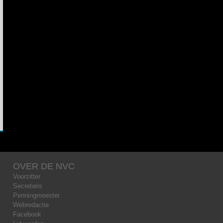
OVER DE NVC
Voorzitter
Secretaris
Penningmeester
Webredactie
Facebook