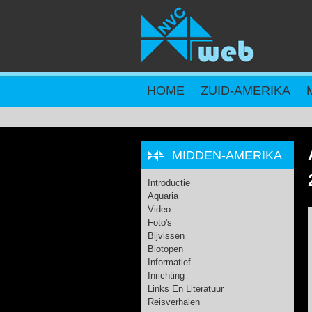
Overslaan en naar de inhoud gaan
HOME
ZUID-AMERIKA
MIDDEN-AMERIKA
Introductie
Aquaria
Video
Foto's
Bijvissen
Biotopen
Informatief
Inrichting
Links En Literatuur
Reisverhalen