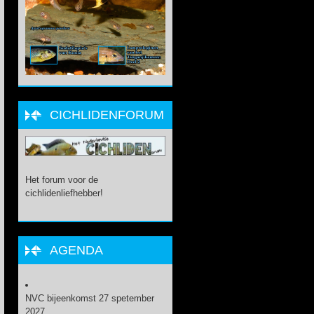
CICHLIDENFORUM
Het forum voor de
cichlidenliefhebber!
AGENDA
NVC bijeenkomst 27 spetember
2027