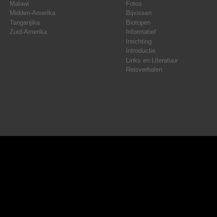
Malawi
Fotos
Midden-Amerika
Bijvissen
Tanganjika
Biotopen
Zuid-Amerika
Informatief
Inrichting
Introductie
Links en Literatuur
Reisverhalen