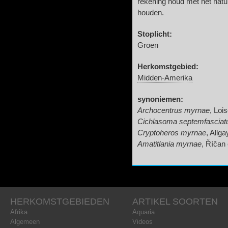
rekening houd met het natuur
houden.
Stoplicht:
Groen
Herkomstgebied:
Midden-Amerika
synoniemen:
Archocentrus myrnae
, Loi
Cichlasoma septemfascia
Cryptoheros myrnae
, Allg
Amatitlania myrnae
, Říčan 
HERKOMSTGEBIEDEN
ARTIKEL SOORTEN
Afrika
Aquaria
Algemeen
Videos