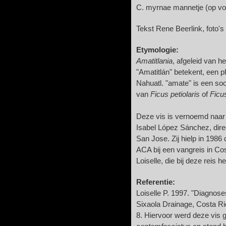
C. myrnae mannetje (op vo
Tekst Rene Beerlink, foto'
Etymologie:
Amatitlania
, afgeleid van h
"Amatitlán" betekent, een p
Nahuatl. "amate" is een so
van
Ficus petiolaris
of
Ficus
Deze vis is vernoemd naar
Isabel López Sánchez, dire
San Jose. Zij hielp in 198
ACA bij een vangreis in Co
Loiselle, die bij deze reis 
Referentie:
Loiselle P. 1997. "Diagnose
Sixaola Drainage, Costa Ric
8. Hiervoor werd deze vis 