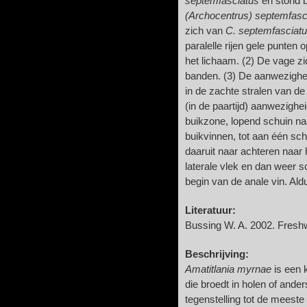
septemfasciatus
en stond
(Archocentrus) septemfasc
zich van
C. septemfasciat
paralelle rijen gele punten
het lichaam. (2) De vage zi
banden. (3) De aanwezighei
in de zachte stralen van de 
(in de paartijd) aanwezigh
buikzone, lopend schuin na
buikvinnen, tot aan één sc
daaruit naar achteren naar
laterale vlek en dan weer s
begin van de anale vin. Aldu
Literatuur:
Bussing W. A. 2002. Freshw
Beschrijving:
Amatitlania myrnae
is een 
die broedt in holen of ande
tegenstelling tot de meeste