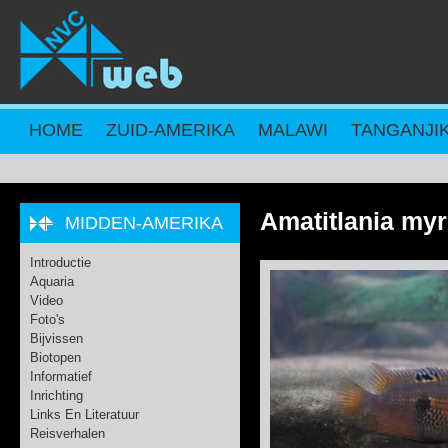
Overslaan en naar de inhoud gaan
HOME
ZUID-AMERIKA
MALAWI
TANGANJI
Amatitlania my
MIDDEN-AMERIKA
Introductie
Aquaria
Video
Foto's
Bijvissen
Biotopen
Informatief
Inrichting
Links En Literatuur
Reisverhalen