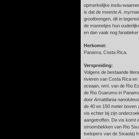
opmerkelijke insitu-waarn
is dat de meeste
A. myrna
grootbrengen, dit in tegen
de mannetjes hun ouderlijke
en dan vaak nog fanatieker 
Herkomst:
Panama, Costa Rica.
Verspreiding:
Volgens de bestaande litera
rivieren van Costa Rica en
oceaan, nml. van de Rio Es
de Rio Guarumo in Panama
door
Amatitlania nanoluteu
de 40 en 150 meter boven z
vis echter bij zijn onderzoe
aangetroffen. De vis komt e
stroombekken van Rio Sixao
toelopers van de Sixaola) h