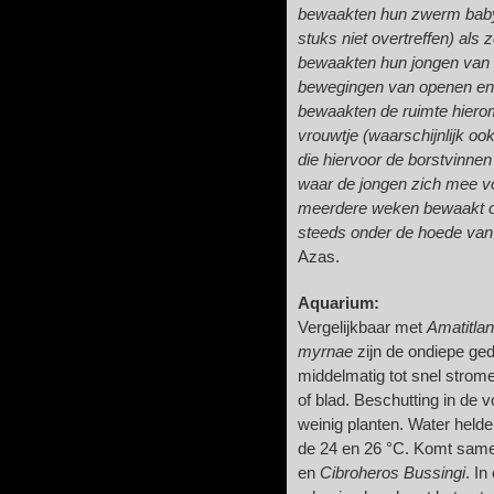
bewaakten hun zwerm baby'
stuks niet overtreffen) al
bewaakten hun jongen van z
bewegingen van openen en 
bewaakten de ruimte hiero
vrouwtje (waarschijnlijk o
die hiervoor de borstvinn
waar de jongen zich mee v
meerdere weken bewaakt o
steeds onder de hoede van
Azas.
Aquarium:
Vergelijkbaar met
Amatitla
myrnae
zijn de ondiepe ge
middelmatig tot snel stro
of blad. Beschutting in de 
weinig planten. Water helde
de 24 en 26 °C. Komt sam
en
Cibroheros Bussingi
. I