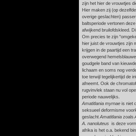
zijn het hier de vrouwtjes d
Hier maken zij (op dezelfde
overige geslachten) passer
baltsperiode vertonen deze
afwijkend bruilofdskleed. 
Om precies te zijn “omgek
hier juist de vrouwtjes zij
krijgen in de paartijd een
overwegend hemelsblauwe b
goudgele band van kieuwde
lichaam en soms nog verder.
toe terwijl tegelijkertijd de 
afneemt. Ook de chromato
rugvinvlek staan nu vol op
periode nauwelijks.
Amatitlania myrnae
is niet
seksueel deformisme voork
geslacht
Amatitlania
zoals
A
A. nanoluteus
is deze vorm
afrika is het o.a. bekend b