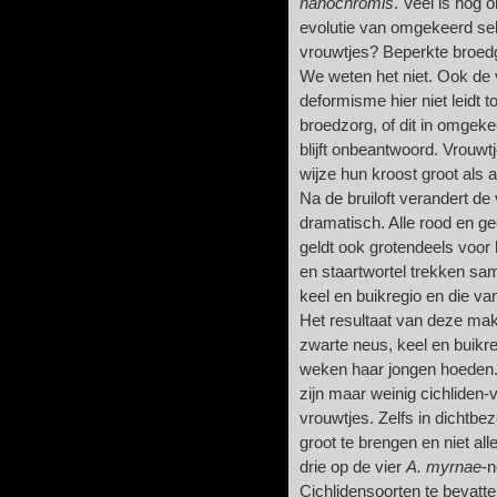
nanochromis
. Veel is nog o
evolutie van omgekeerd se
vrouwtjes? Beperkte broe
We weten het niet. Ook d
deformisme hier niet leidt 
broedzorg, of dit in omgek
blijft onbeantwoord. Vrouw
wijze hun kroost groot als
Na de bruiloft verandert de
dramatisch. Alle rood en gee
geldt ook grotendeels voor 
en staartwortel trekken sam
keel en buikregio en die van
Het resultaat van deze make
zwarte neus, keel en buikre
weken haar jongen hoeden. 
zijn maar weinig cichliden-
vrouwtjes. Zelfs in dichtbe
groot te brengen en niet all
drie op de vier
A. myrnae
-n
Cichlidensoorten te bevatt