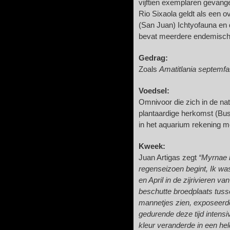
vijftien exemplaren gevang
Rio Sixaola geldt als een
(San Juan) Ichtyofauna en
bevat meerdere endemisch
Gedrag:
Zoals
Amatitlania septemfa
Voedsel:
Omnivoor die zich in de na
plantaardige herkomst (Buss
in het aquarium rekening 
Kweek:
Juan Artigas zegt
“Myrnae b
regenseizoen begint, Ik was
en April in de zijrivieren 
beschutte broedplaats tuss
mannetjes zien, exposeerde
gedurende deze tijd inten
kleur veranderde in een hel