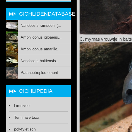
CICHLIDENDATABASE
Nandopsis ramsdeni (...
Amphilophus xiloaens...
C. myrnae vrouwtje in bal
Amphilophus amarillo...
Nandopsis haitiensis...
Paraneetroplus omont...
CICHLIPEDIA
Limnivoor
Terminale taxa
polyfyletisch