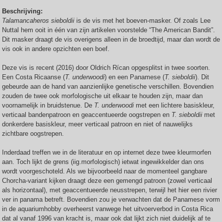
Beschrijving:
Talamancaheros sieboldii
is de vis met het boeven-masker. Of zoals Lee
Nuttal hem ooit in één van zijn artikelen voorstelde “The American Bandit”.
Dit masker draagt de vis overigens alleen in de broedtijd, maar dan wordt de
vis ook in andere opzichten een boef.
Deze vis is recent (2016) door Oldrich Rícan opgesplitst in twee soorten.
Een Costa Ricaanse (
T. underwoodi
) en een Panamese (
T. sieboldii
). Dit
gebeurde aan de hand van aanzienlijke genetische verschillen. Bovendien
zouden de twee ook morfologische uit elkaar te houden zijn, maar dan
voornamelijk in bruidstenue. De
T. underwoodi
met een lichtere basiskleur,
verticaal bandenpatroon en geaccentueerde oogstrepen en
T. sieboldii
met
donkerdere basiskleur, meer verticaal patroon en niet of nauwelijks
zichtbare oogstrepen.
Inderdaad treffen we in de literatuur en op internet deze twee kleurmorfen
aan. Toch lijkt de grens (iig.morfologisch) ietwat ingewikkelder dan ons
wordt voorgeschoteld. Als we bijvoorbeeld naar de momenteel gangbare
Chorcha-variant kijken draagt deze een gemengd patroon (zowel verticaal
als horizontaal), met geaccentueerde neusstrepen, terwijl het hier een rivier
ver in panama betreft. Bovendien zou je verwachten dat de Panamese vorm
in de aquariumhobby overheerst vanwege het uitvoerverbod in Costa Rica
dat al vanaf 1996 van kracht is, maar ook dat lijkt zich niet duidelijk af te