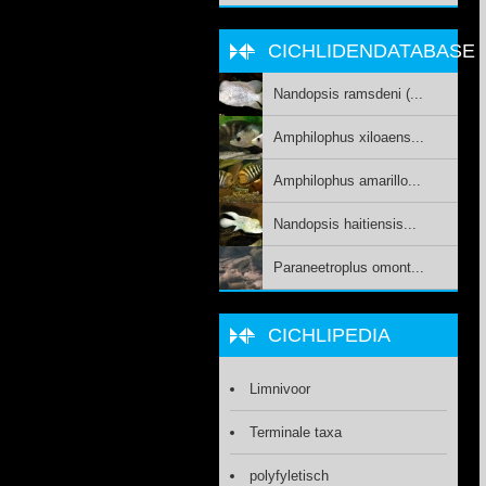
CICHLIDENDATABASE
Nandopsis ramsdeni (...
Amphilophus xiloaens...
Amphilophus amarillo...
Nandopsis haitiensis...
Paraneetroplus omont...
CICHLIPEDIA
Limnivoor
Terminale taxa
polyfyletisch