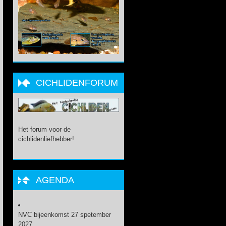
CICHLIDENFORUM
Het forum voor de
cichlidenliefhebber!
AGENDA
NVC bijeenkomst 27 spetember
2027