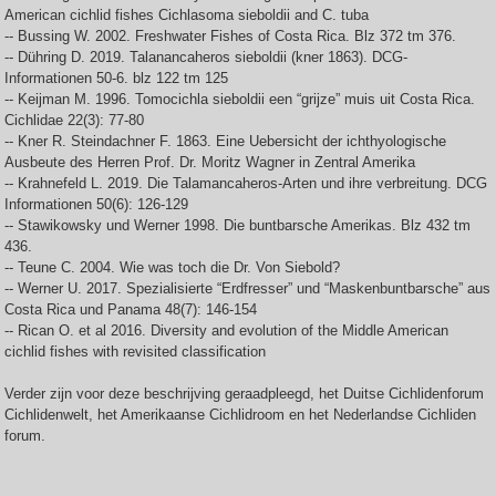
American cichlid fishes Cichlasoma sieboldii and C. tuba
-- Bussing W. 2002. Freshwater Fishes of Costa Rica. Blz 372 tm 376.
-- Dühring D. 2019. Talanancaheros sieboldii (kner 1863). DCG-
Informationen 50-6. blz 122 tm 125
-- Keijman M. 1996. Tomocichla sieboldii een “grijze” muis uit Costa Rica.
Cichlidae 22(3): 77-80
-- Kner R. Steindachner F. 1863. Eine Uebersicht der ichthyologische
Ausbeute des Herren Prof. Dr. Moritz Wagner in Zentral Amerika
-- Krahnefeld L. 2019. Die Talamancaheros-Arten und ihre verbreitung. DCG
Informationen 50(6): 126-129
-- Stawikowsky und Werner 1998. Die buntbarsche Amerikas. Blz 432 tm
436.
-- Teune C. 2004. Wie was toch die Dr. Von Siebold?
-- Werner U. 2017. Spezialisierte “Erdfresser” und “Maskenbuntbarsche” aus
Costa Rica und Panama 48(7): 146-154
-- Rican O. et al 2016. Diversity and evolution of the Middle American
cichlid fishes with revisited classification
Verder zijn voor deze beschrijving geraadpleegd, het Duitse Cichlidenforum
Cichlidenwelt, het Amerikaanse Cichlidroom en het Nederlandse Cichliden
forum.