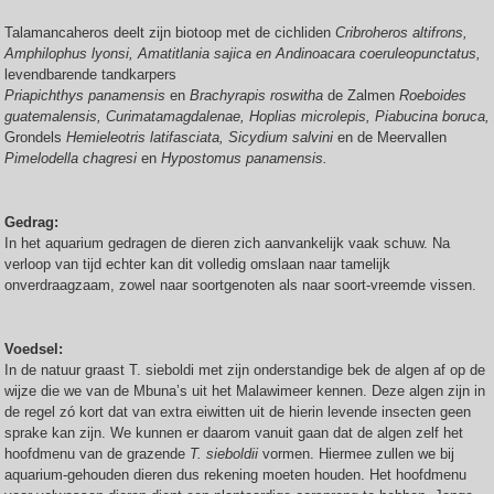
Talamancaheros deelt zijn biotoop met de cichliden
Cribroheros altifrons,
Amphilophus lyonsi, Amatitlania sajica en Andinoacara coeruleopunctatus,
levendbarende tandkarpers
Priapichthys panamensis
en
Brachyrapis roswitha
de Zalmen
Roeboides
guatemalensis, Curimatamagdalenae, Hoplias microlepis, Piabucina boruca,
Grondels
Hemieleotris latifasciata, Sicydium salvini
en de Meervallen
Pimelodella chagresi
en
Hypostomus panamensis.
Gedrag:
In het aquarium gedragen de dieren zich aanvankelijk vaak schuw. Na
verloop van tijd echter kan dit volledig omslaan naar tamelijk
onverdraagzaam, zowel naar soortgenoten als naar soort-vreemde vissen.
Voedsel:
In de natuur graast T. sieboldi met zijn onderstandige bek de algen af op de
wijze die we van de Mbuna’s uit het Malawimeer kennen. Deze algen zijn in
de regel zó kort dat van extra eiwitten uit de hierin levende insecten geen
sprake kan zijn. We kunnen er daarom vanuit gaan dat de algen zelf het
hoofdmenu van de grazende
T. sieboldii
vormen. Hiermee zullen we bij
aquarium-gehouden dieren dus rekening moeten houden. Het hoofdmenu