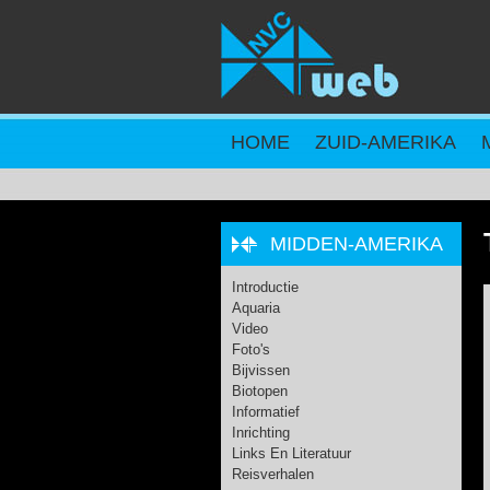
Overslaan en naar de inhoud gaan
HOME
ZUID-AMERIKA
MIDDEN-AMERIKA
Introductie
Aquaria
Video
Foto's
Bijvissen
Biotopen
Informatief
Inrichting
Links En Literatuur
Reisverhalen