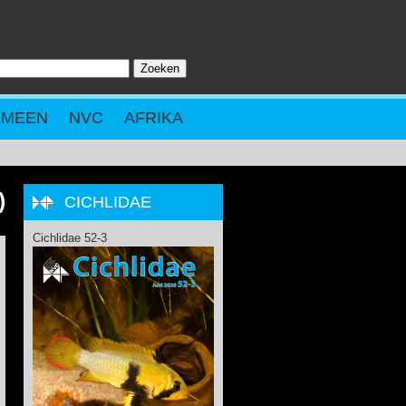
Zoeken
ZOEKVELD
EMEEN
NVC
AFRIKA
)
CICHLIDAE
Cichlidae 52-3