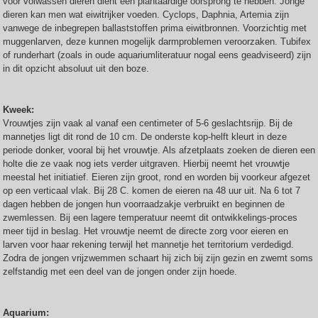
voor volwassen dieren dient een plantaardige oorsprong te hebben. Jonge
dieren kan men wat eiwitrijker voeden. Cyclops, Daphnia, Artemia zijn
vanwege de inbegrepen ballaststoffen prima eiwitbronnen. Voorzichtig met
muggenlarven, deze kunnen mogelijk darmproblemen veroorzaken. Tubifex
of runderhart (zoals in oude aquariumliteratuur nogal eens geadviseerd) zijn
in dit opzicht absoluut uit den boze.
Kweek:
Vrouwtjes zijn vaak al vanaf een centimeter of 5-6 geslachtsrijp. Bij de
mannetjes ligt dit rond de 10 cm. De onderste kop-helft kleurt in deze
periode donker, vooral bij het vrouwtje. Als afzetplaats zoeken de dieren een
holte die ze vaak nog iets verder uitgraven. Hierbij neemt het vrouwtje
meestal het initiatief. Eieren zijn groot, rond en worden bij voorkeur afgezet
op een verticaal vlak. Bij 28 C. komen de eieren na 48 uur uit. Na 6 tot 7
dagen hebben de jongen hun voorraadzakje verbruikt en beginnen de
zwemlessen. Bij een lagere temperatuur neemt dit ontwikkelings-proces
meer tijd in beslag. Het vrouwtje neemt de directe zorg voor eieren en
larven voor haar rekening terwijl het mannetje het territorium verdedigd.
Zodra de jongen vrijzwemmen schaart hij zich bij zijn gezin en zwemt soms
zelfstandig met een deel van de jongen onder zijn hoede.
Aquarium: