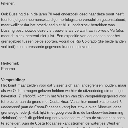
tekenen.
Ook Bussing die in de jaren 70 veel onderzoek deed naar deze soort heeft
toentertijd geen noemenswaardige morfologische verschillen geconstateerd,
maar wellicht dat het broedkleed niet bij zij onderzoek betrokken was.
Bussing beschouwde deze vis trouwens als verwant aan
Tomocichla tuba
,
maar dit bleek achteraf niet juist. Een expeditie van aquarianen naar het
grensgebied tussen beide soorten, vooral de Rio Colorado (die beide landen
verbindt) zou interessante gegevens kunnen opleveren.
Herkomst:
Panama
Verspreiding:
Het komt maar zelden voor dat vissen zich aan landsgrenzen houden, maar
als we Oldrich mogen geloven hebben we hier de uitzondering die de regel
bevestigt.
T. sieboldii
komt in het Westen van zijn verspreidingsgebied voor
tot precies aan de grens met Costa Rica. Vanaf hier neemt zustersoort
T.
underwoodi
(aan de Costa-Ricaanse kant) het stokje over. Alhoewel deze
grensregio redelijk vlak lijkt (met google-earth is de landbouw-bestemming
zichtbaar) heeft dit gebied nog net voldoende reliëf om de stroomrichtingen
te scheiden, Aan de Costa Ricaanse kant stromen de watertjes West en