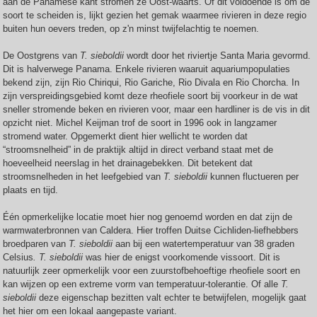
aan de Panamese kant stromen ze Oost-waarts. Of dit voldoende is om de
soort te scheiden is, lijkt gezien het gemak waarmee rivieren in deze regio
buiten hun oevers treden, op z'n minst twijfelachtig te noemen.
De Oostgrens van
T. sieboldii
wordt door het riviertje Santa Maria gevormd.
Dit is halverwege Panama. Enkele rivieren waaruit aquariumpopulaties
bekend zijn, zijn Rio Chiriqui, Rio Gariche, Rio Divala en Rio Chorcha. In
zijn verspreidingsgebied komt deze rheofiele soort bij voorkeur in de wat
sneller stromende beken en rivieren voor, maar een hardliner is de vis in dit
opzicht niet. Michel Keijman trof de soort in 1996 ook in langzamer
stromend water. Opgemerkt dient hier wellicht te worden dat
“stroomsnelheid” in de praktijk altijd in direct verband staat met de
hoeveelheid neerslag in het drainagebekken. Dit betekent dat
stroomsnelheden in het leefgebied van
T. sieboldii
kunnen fluctueren per
plaats en tijd.
Één opmerkelijke locatie moet hier nog genoemd worden en dat zijn de
warmwaterbronnen van Caldera. Hier troffen Duitse Cichliden-liefhebbers
broedparen van
T. sieboldii
aan bij een watertemperatuur van 38 graden
Celsius
. T. sieboldii
was hier de enigst voorkomende vissoort. Dit is
natuurlijk zeer opmerkelijk voor een zuurstofbehoeftige rheofiele soort en
kan wijzen op een extreme vorm van temperatuur-tolerantie. Of alle
T.
sieboldii
deze eigenschap bezitten valt echter te betwijfelen, mogelijk gaat
het hier om een lokaal aangepaste variant.