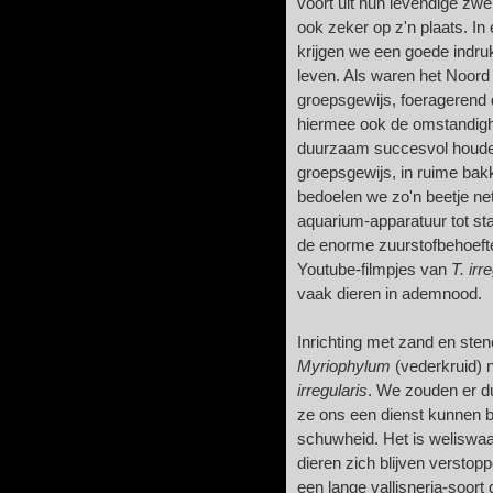
voort uit hun levendige zw
ook zeker op z'n plaats. In 
krijgen we een goede indruk
leven. Als waren het Noord
groepsgewijs, foeragerend d
hiermee ook de omstandighe
duurzaam succesvol houden
groepsgewijs, in ruime bak
bedoelen we zo'n beetje net
aquarium-apparatuur tot st
de enorme zuurstofbehoefte
Youtube-filmpjes van
T. irr
vaak dieren in ademnood.
Inrichting met zand en ste
Myriophylum
(vederkruid) n
irregularis
. We zouden er du
ze ons een dienst kunnen b
schuwheid. Het is weliswaa
dieren zich blijven verstop
een lange vallisneria-soor