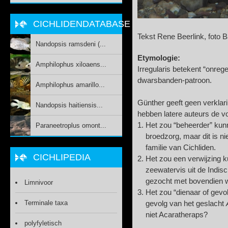
CICHLIDENDATABASE
Tekst Rene Beerlink, foto B
Nandopsis ramsdeni (...
Etymologie:
Amphilophus xiloaens...
Irregularis betekent “onrege
dwarsbanden-patroon.
Amphilophus amarillo...
Günther geeft geen verkla
Nandopsis haitiensis...
hebben latere auteurs de v
Het zou “beheerder” kun
Paraneetroplus omont...
broedzorg, maar dit is n
familie van Cichliden.
CICHLIPEDIA
Het zou een verwijzing k
zeewatervis uit de Indis
gezocht met bovendien 
Limnivoor
Het zou “dienaar of gevo
Terminale taxa
gevolg van het geslacht
niet Acaratheraps?
polyfyletisch