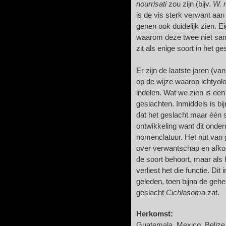
nourrisati
zou zijn (bijv.
W. n
is de vis sterk verwant aa
genen ook duidelijk zien. Ei
waarom deze twee niet same
zit als enige soort in het ge
Er zijn de laatste jaren (va
op de wijze waarop ichtyo
indelen. Wat we zien is ee
geslachten. Inmiddels is bi
dat het geslacht maar één 
ontwikkeling want dit onder
nomenclatuur. Het nut van g
over verwantschap en afkom
de soort behoort, maar als
verliest het die functie. Di
geleden, toen bijna de geh
geslacht
Cichlasoma
zat.
Herkomst:
Guatemala, Mexico, Belize