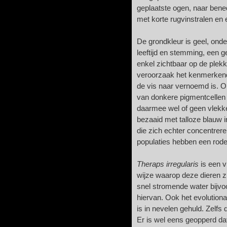
geplaatste ogen, naar bene
met korte rugvinstralen en 
De grondkleur is geel, onders
leeftijd en stemming, een g
enkel zichtbaar op de plekk
veroorzaak het kenmerken
de vis naar vernoemd is. O
van donkere pigmentcellen 
daarmee wel of geen vlekken
bezaaid met talloze blauw i
die zich echter concentrer
populaties hebben een rode
Theraps irregularis
is een 
wijze waarop deze dieren 
snel stromende water bijvo
hiervan. Ook het evolutiona
is in nevelen gehuld. Zelfs 
Er is wel eens geopperd d