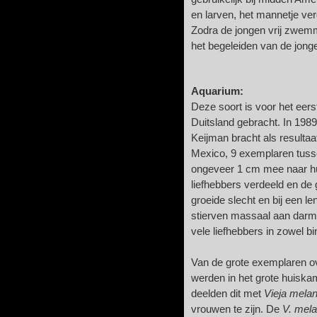
en larven, het mannetje ve
Zodra de jongen vrij zwem
het begeleiden van de jong
Aquarium:
Deze soort is voor het eer
Duitsland gebracht. In 198
Keijman bracht als resultaa
Mexico, 9 exemplaren tuss
ongeveer 1 cm mee naar hu
liefhebbers verdeeld en de g
groeide slecht en bij een l
stierven massaal aan darmi
vele liefhebbers in zowel bi
Van de grote exemplaren ove
werden in het grote huiska
deelden dit met
Vieja mela
vrouwen te zijn. De
V. mel