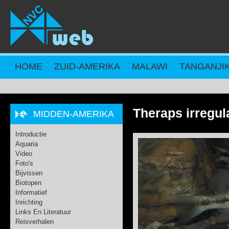
Overslaan en naar de inhoud gaan
HOME
ZUID-AMERIKA
MALAWI
TANGANJI
Theraps irregul
MIDDEN-AMERIKA
Introductie
Aquaria
Video
Foto's
Bijvissen
Biotopen
Informatief
Inrichting
Links En Literatuur
Reisverhalen