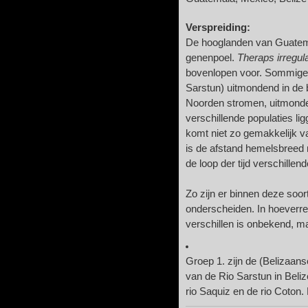
Verspreiding:
De hooglanden van Guatem
genenpoel.
Theraps irregula
bovenlopen voor. Sommige l
Sarstun) uitmondend in de b
Noorden stromen, uitmonde
verschillende populaties li
komt niet zo gemakkelijk v
is de afstand hemelsbreed m
de loop der tijd verschillen
Zo zijn er binnen deze soor
onderscheiden. In hoeverre
verschillen is onbekend, m
Groep 1. zijn de (Belizaans
van de Rio Sarstun in Bel
rio Saquiz en de rio Coton. 