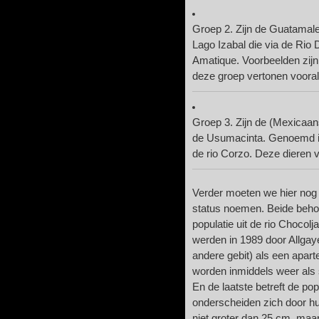
Groep 2. Zijn de Guatamales
Lago Izabal die via de Rio 
Amatique. Voorbeelden zijn 
deze groep vertonen vooral 
Groep 3. Zijn de (Mexicaans
de Usumacinta. Genoemd in
de rio Corzo. Deze dieren 
Verder moeten we hier nog 
status noemen. Beide behore
populatie uit de rio Chocolj
werden in 1989 door Allgay
andere gebit) als een apart
worden inmiddels weer al
En
de laatste betreft de pop
onderscheiden zich door h
niet groter dan 25 cm, ma