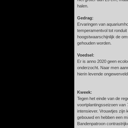
halen.
Gedrag:
Ervaringen van aquariumho
temperamentvol tot ronduit 
hoogstwaarschijnlijk de o
gehouden worden.
Voedsel:
Er is anno 2020 geen ecolo
onderzocht. Naar men aann
hierin levende ongewerveld
Kweek:
Tegen het einde van de regen
voortplantingsseizoen van
intensiever. Vrouwtjes zijn
gebouwd en hebben een min
Bandenpatroon contrastrijk