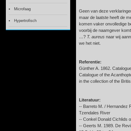
Microfaag
Geen van deze verklaringe
maar de laatste heeft de m
Hypertrofisch
komen vaker onvolledige be
voorbij de naamgever komt.
…?
T. aureus
naar wij aan
we het niet.
Referentie:
Günther A. 1862. Catalogue 
Catalogue of the Acanthopt
in the collection of the Bri
Literatuur:
-- Barreto M. / Hernandez R.
Tzendales River
-- Conkel Donald Cichlids o
-- Geerts M. 1989. De Revi