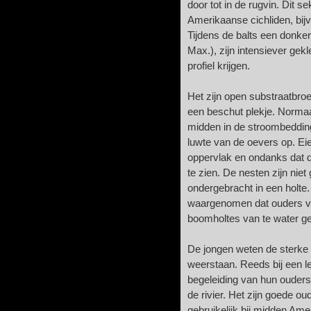
door tot in de rugvin. Dit
Amerikaanse cichliden, bijv
Tijdens de balts een donke
Max.), zijn intensiever gek
profiel krijgen.
Het zijn open substraatbro
een beschut plekje. Norma
midden in de stroombedding
luwte van de oevers op. Ei
oppervlak en ondanks dat dez
te zien. De nesten zijn nie
ondergebracht in een holte
waargenomen dat ouders 
boomholtes van te water g
De jongen weten de sterke 
weerstaan. Reeds bij een l
begeleiding van hun ouders
de rivier. Het zijn goede ou
gebruikelijk bij midden Ame