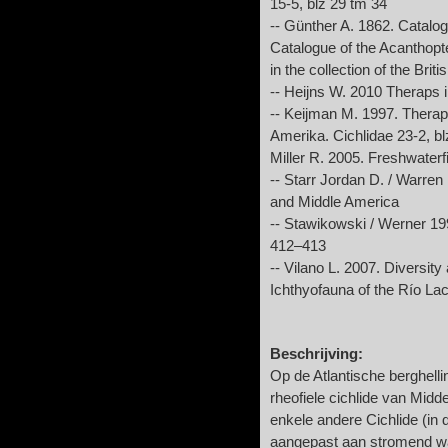
15-5, blz 29 tm 34
-- Günther A. 1862. Catalog
Catalogue of the Acanthopt
in the collection of the Bri
-- Heijns W. 2010 Theraps i
-- Keijman M. 1997. Theraps
Amerika. Cichlidae 23-2, b
Miller R. 2005. Freshwaterf
-- Starr Jordan D. / Warre
and Middle America
-- Stawikowski / Werner 19
412–413
-- Vilano L. 2007. Diversity
Ichthyofauna of the Río La
Beschrijving:
Op de Atlantische berghell
rheofiele cichlide van Mid
enkele andere Cichlide (in 
aangepast aan stromend wa