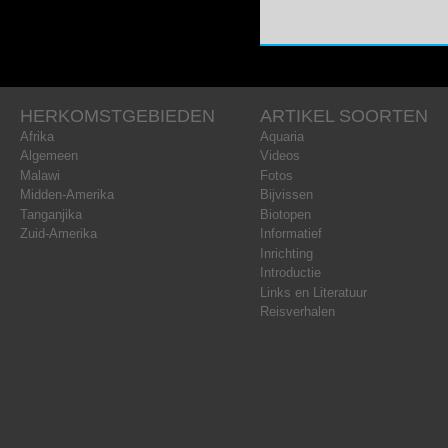
HERKOMSTGEBIEDEN
ARTIKEL SOORTEN
Afrika
Aquaria
Algemeen
Videos
Malawi
Fotos
Midden-Amerika
Bijvissen
Tanganjika
Biotopen
Zuid-Amerika
Informatief
Inrichting
Introductie
Links en Literatuur
Reisverhalen