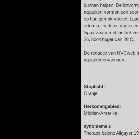
kunnen helpen. De lintvorm
aquarium vormen een soort
op hun gemak voelen. Laag 
artemia, cyclops, mysis en 
Spaarzaam met instant-voe
26, nooit hoger dan 28℃.
De redactie van NVCweb ho
aquariumervaringen.
Stoplicht:
Oranje
Herkomstgebied:
Midden-Amerika
synoniemen:
Theraps belone Allgayer 1