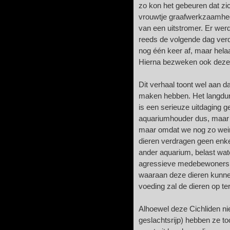
zo kon het gebeuren dat z
vrouwtje graafwerkzaamhede
van een uitstromer. Er wer
reeds de volgende dag ver
nog één keer af, maar hela
Hierna bezweken ook deze 
Dit verhaal toont wel aan d
maken hebben. Het langduri
is een serieuze uitdaging g
aquariumhouder dus, maar 
maar omdat we nog zo wein
dieren verdragen geen enke
ander aquarium, belast wate
agressieve medebewoners, 
waaraan deze dieren kunnen
voeding zal de dieren op te
Alhoewel deze Cichliden nie
geslachtsrijp) hebben ze toc