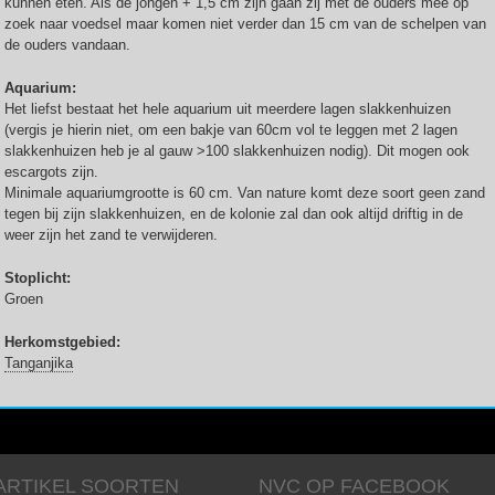
kunnen eten. Als de jongen + 1,5 cm zijn gaan zij met de ouders mee op
zoek naar voedsel maar komen niet verder dan 15 cm van de schelpen van
de ouders vandaan.
Aquarium:
Het liefst bestaat het hele aquarium uit meerdere lagen slakkenhuizen
(vergis je hierin niet, om een bakje van 60cm vol te leggen met 2 lagen
slakkenhuizen heb je al gauw >100 slakkenhuizen nodig). Dit mogen ook
escargots zijn.
Minimale aquariumgrootte is 60 cm. Van nature komt deze soort geen zand
tegen bij zijn slakkenhuizen, en de kolonie zal dan ook altijd driftig in de
weer zijn het zand te verwijderen.
Stoplicht:
Groen
Herkomstgebied:
Tanganjika
ARTIKEL SOORTEN
NVC OP FACEBOOK