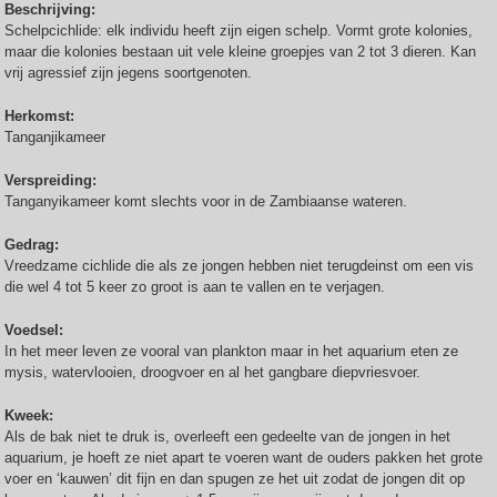
Beschrijving:
Schelpcichlide: elk individu heeft zijn eigen schelp. Vormt grote kolonies,
maar die kolonies bestaan uit vele kleine groepjes van 2 tot 3 dieren. Kan
vrij agressief zijn jegens soortgenoten.
Herkomst:
Tanganjikameer
Verspreiding:
Tanganyikameer komt slechts voor in de Zambiaanse wateren.
Gedrag:
Vreedzame cichlide die als ze jongen hebben niet terugdeinst om een vis
die wel 4 tot 5 keer zo groot is aan te vallen en te verjagen.
Voedsel:
In het meer leven ze vooral van plankton maar in het aquarium eten ze
mysis, watervlooien, droogvoer en al het gangbare diepvriesvoer.
Kweek:
Als de bak niet te druk is, overleeft een gedeelte van de jongen in het
aquarium, je hoeft ze niet apart te voeren want de ouders pakken het grote
voer en ‘kauwen’ dit fijn en dan spugen ze het uit zodat de jongen dit op