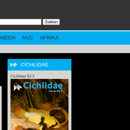
Zoeken
ZOEKVELD
EMEEN
NVC
AFRIKA
CICHLIDAE
Cichlidae 52-3