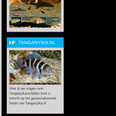
TANGANYIKA.NL
Voor al uw vragen over
Tanganyikacichliden kunt u
terecht op het gespecialiseerde
forum van Tanganyika.nl