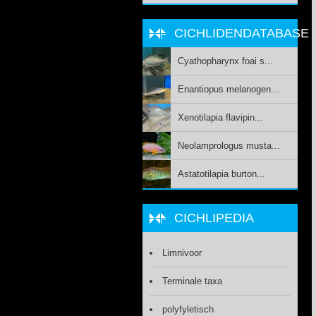
CICHLIDENDATABASE
Cyathopharynx foai s...
Enantiopus melanogen...
Xenotilapia flavipin...
Neolamprologus musta...
Astatotilapia burton...
CICHLIPEDIA
Limnivoor
Terminale taxa
polyfyletisch