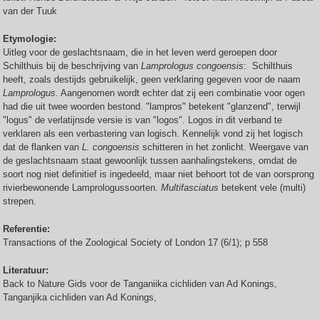
van der Tuuk
Etymologie:
Uitleg voor de geslachtsnaam, die in het leven werd geroepen door
Schilthuis bij de beschrijving van
Lamprologus congoensis
: Schilthuis
heeft, zoals destijds gebruikelijk, geen verklaring gegeven voor de naam
Lamprologus
. Aangenomen wordt echter dat zij een combinatie voor ogen
had die uit twee woorden bestond. "lampros" betekent "glanzend", terwijl
"logus" de verlatijnsde versie is van "logos". Logos in dit verband te
verklaren als een verbastering van logisch. Kennelijk vond zij het logisch
dat de flanken van
L. congoensis
schitteren in het zonlicht. Weergave van
de geslachtsnaam staat gewoonlijk tussen aanhalingstekens, omdat de
soort nog niet definitief is ingedeeld, maar niet behoort tot de van oorsprong
rivierbewonende Lamprologussoorten.
Multifasciatus
betekent vele (multi)
strepen.
Referentie:
Transactions of the Zoological Society of London 17 (6/1); p 558
Literatuur:
Back to Nature Gids voor de Tanganiika cichliden van Ad Konings,
Tanganjika cichliden van Ad Konings,