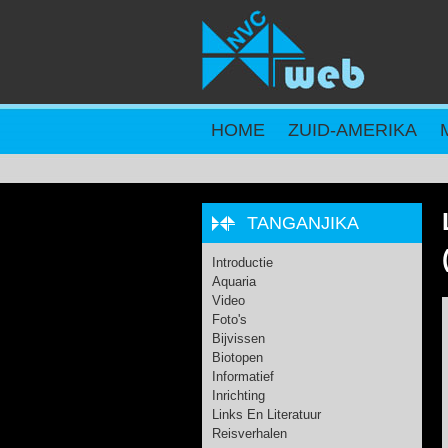
Overslaan en naar de inhoud gaan
HOME
ZUID-AMERIKA
TANGANJIKA
Introductie
Aquaria
Video
Foto's
Bijvissen
Biotopen
Informatief
Inrichting
Links En Literatuur
Reisverhalen