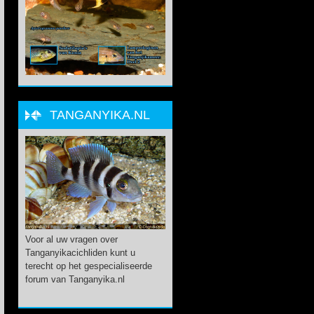
TANGANYIKA.NL
Voor al uw vragen over
Tanganyikacichliden kunt u
terecht op het gespecialiseerde
forum van Tanganyika.nl