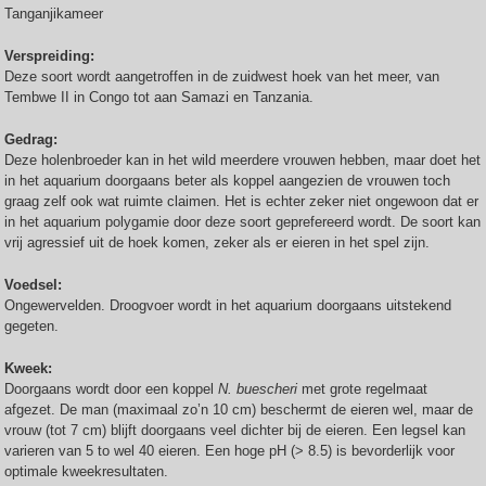
Tanganjikameer
Verspreiding:
Deze soort wordt aangetroffen in de zuidwest hoek van het meer, van
Tembwe II in Congo tot aan Samazi en Tanzania.
Gedrag:
Deze holenbroeder kan in het wild meerdere vrouwen hebben, maar doet het
in het aquarium doorgaans beter als koppel aangezien de vrouwen toch
graag zelf ook wat ruimte claimen. Het is echter zeker niet ongewoon dat er
in het aquarium polygamie door deze soort geprefereerd wordt. De soort kan
vrij agressief uit de hoek komen, zeker als er eieren in het spel zijn.
Voedsel:
Ongewervelden. Droogvoer wordt in het aquarium doorgaans uitstekend
gegeten.
Kweek:
Doorgaans wordt door een koppel
N. buescheri
met grote regelmaat
afgezet. De man (maximaal zo’n 10 cm) beschermt de eieren wel, maar de
vrouw (tot 7 cm) blijft doorgaans veel dichter bij de eieren. Een legsel kan
varieren van 5 to wel 40 eieren. Een hoge pH (> 8.5) is bevorderlijk voor
optimale kweekresultaten.