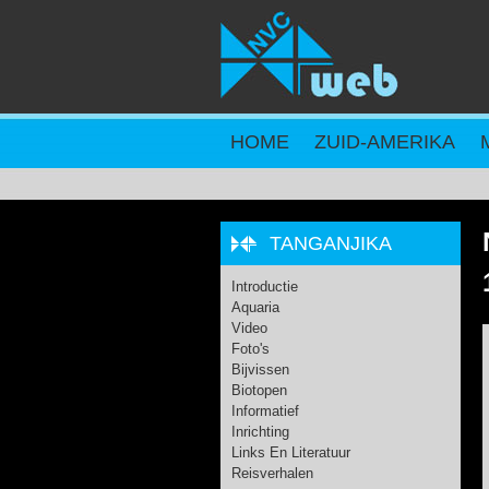
Overslaan en naar de inhoud gaan
HOME
ZUID-AMERIKA
TANGANJIKA
Introductie
Aquaria
Video
Foto's
Bijvissen
Biotopen
Informatief
Inrichting
Links En Literatuur
Reisverhalen