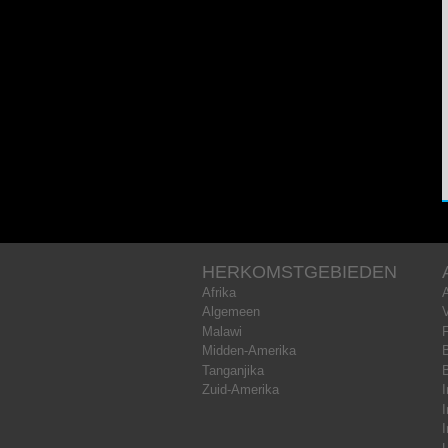
HERKOMSTGEBIEDEN
Afrika
Algemeen
Malawi
Midden-Amerika
B
Tanganjika
Zuid-Amerika
I
I
I