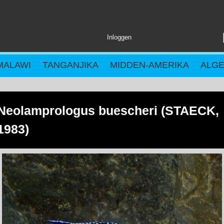
Inloggen
MALAWI
TANGANJIKA
MIDDEN-AMERIKA
ALG
Neolamprologus buescheri (STAECK,
1983)