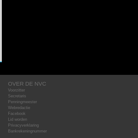
OVER DE NVC
Voorzitter
Secretaris
Penningmeester
Webredactie
Facebook
Lid worden
Privacyverklaring
Bankrekeningnummer