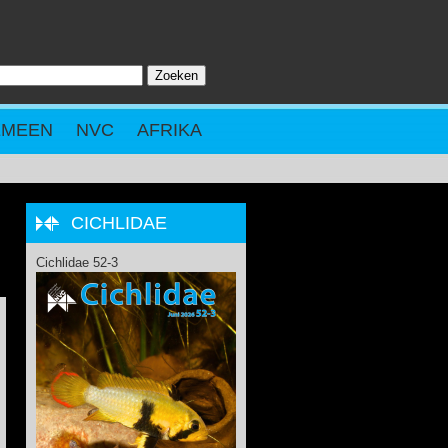
Zoeken
ZOEKVELD
EMEEN
NVC
AFRIKA
CICHLIDAE
Cichlidae 52-3