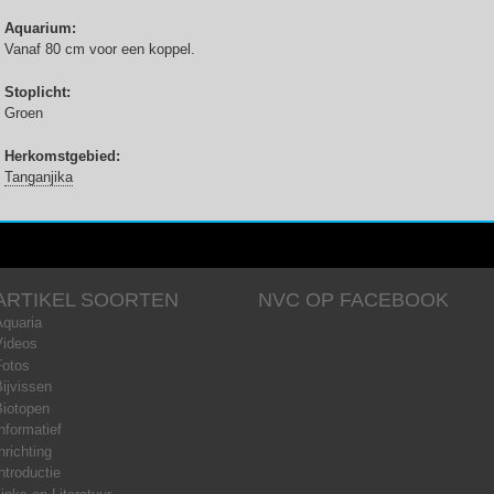
Aquarium:
Vanaf 80 cm voor een koppel.
Stoplicht:
Groen
Herkomstgebied:
Tanganjika
ARTIKEL SOORTEN
NVC OP FACEBOOK
Aquaria
Videos
Fotos
ijvissen
Biotopen
nformatief
nrichting
ntroductie