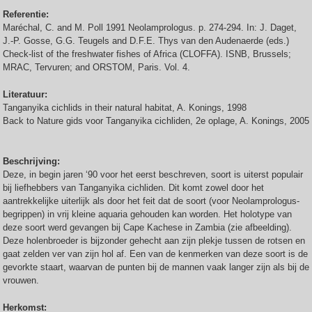
Referentie:
Maréchal, C. and M. Poll 1991 Neolamprologus. p. 274-294. In: J. Daget,
J.-P. Gosse, G.G. Teugels and D.F.E. Thys van den Audenaerde (eds.)
Check-list of the freshwater fishes of Africa (CLOFFA). ISNB, Brussels;
MRAC, Tervuren; and ORSTOM, Paris. Vol. 4.
Literatuur:
Tanganyika cichlids in their natural habitat, A. Konings, 1998
Back to Nature gids voor Tanganyika cichliden, 2e oplage, A. Konings, 2005
Beschrijving:
Deze, in begin jaren ‘90 voor het eerst beschreven, soort is uiterst populair
bij liefhebbers van Tanganyika cichliden. Dit komt zowel door het
aantrekkelijke uiterlijk als door het feit dat de soort (voor Neolamprologus-
begrippen) in vrij kleine aquaria gehouden kan worden. Het holotype van
deze soort werd gevangen bij Cape Kachese in Zambia (zie afbeelding).
Deze holenbroeder is bijzonder gehecht aan zijn plekje tussen de rotsen en
gaat zelden ver van zijn hol af. Een van de kenmerken van deze soort is de
gevorkte staart, waarvan de punten bij de mannen vaak langer zijn als bij de
vrouwen.
Herkomst: