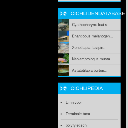
CICHLIDENDATABASE
Cyathopharynx foai s...
Enantiopus melanogen...
Xenotilapia flavipin...
Neolamprologus musta...
Astatotilapia burton...
CICHLIPEDIA
Limnivoor
Terminale taxa
polyfyletisch