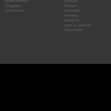
Midden-Amerika
Bijvissen
Tanganjika
Biotopen
Zuid-Amerika
Informatief
Inrichting
Introductie
Links en Literatuur
Reisverhalen