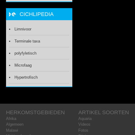
CICHLIPEDIA
Limnivoor
Terminale taxa
polyfyletisch
Microfaag
Hypertrofisch
HERKOMSTGEBIEDEN
ARTIKEL SOORTEN
Afrika
Aquaria
Algemeen
Videos
Malawi
Fotos