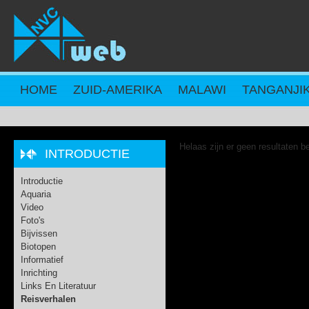
Overslaan en naar de inhoud gaan
HOME
ZUID-AMERIKA
MALAWI
TANGANJI
Helaas zijn er geen resultaten b
INTRODUCTIE
Introductie
Aquaria
Video
Foto's
Bijvissen
Biotopen
Informatief
Inrichting
Links En Literatuur
Reisverhalen