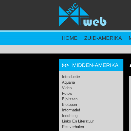
Overslaan en naar de inhoud gaan
HOME
ZUID-AMERIKA
MIDDEN-AMERIKA
Introductie
Aquaria
Video
Foto's
Bijvissen
Biotopen
Informatief
Inrichting
Links En Literatuur
Reisverhalen