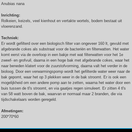
Anubias nana
Inrichting:
Rolkeien, keizels, veel kienhout en vertakte wortels, bodem bestaat uit
vloerenzand.
Techniek:
Er wordt gefilterd over een biologisch filter van ongeveer 160 lt, gevuld met
afgebrande cokes als substraat voor de bacteriën en filterwatten. Het water
komt eerst via de overloop in een bakje met wat filterwatten voor het 1e
zweef- en grofvuil, daarna in een hoge bak met afgebrande cokes, waar het
naar beneden klatert voor de zuurstofvorming, daarna valt het verder in de
bioloog. Door een verwarmingspomp wordt het gefilterde water weer naar de
bak gepomt, waar het op 3 plekken weer in de bak stroomt. Er is ook een
mogelijkheid om een andere pomp aan te zetten, waarna het water door een
buis tussen de tl's stroomt, en via gaatjes regen simuleert. Er zitten 4 tl's
van 58 watt boven de bak, waarvan er normaal maar 2 branden, die via
tijdschakelaars worden geregeld.
Afmetingen:
200*70*60