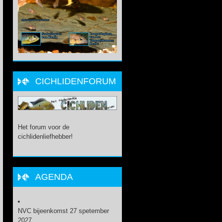
CICHLIDENFORUM
Het forum voor de
cichlidenliefhebber!
AGENDA
NVC bijeenkomst 27 spetember
2027