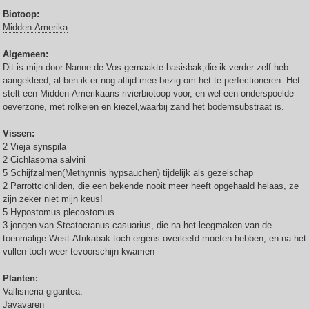
Biotoop:
Midden-Amerika
Algemeen:
Dit is mijn door Nanne de Vos gemaakte basisbak,die ik verder zelf heb
aangekleed, al ben ik er nog altijd mee bezig om het te perfectioneren. Het
stelt een Midden-Amerikaans rivierbiotoop voor, en wel een onderspoelde
oeverzone, met rolkeien en kiezel,waarbij zand het bodemsubstraat is.
Vissen:
2 Vieja synspila
2 Cichlasoma salvini
5 Schijfzalmen(Methynnis hypsauchen) tijdelijk als gezelschap
2 Parrottcichliden, die een bekende nooit meer heeft opgehaald helaas, ze
zijn zeker niet mijn keus!
5 Hypostomus plecostomus
3 jongen van Steatocranus casuarius, die na het leegmaken van de
toenmalige West-Afrikabak toch ergens overleefd moeten hebben, en na het
vullen toch weer tevoorschijn kwamen
Planten:
Vallisneria gigantea.
Javavaren