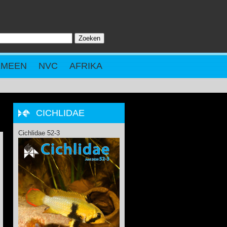
Zoeken
ZOEKVELD
EMEEN
NVC
AFRIKA
CICHLIDAE
Cichlidae 52-3