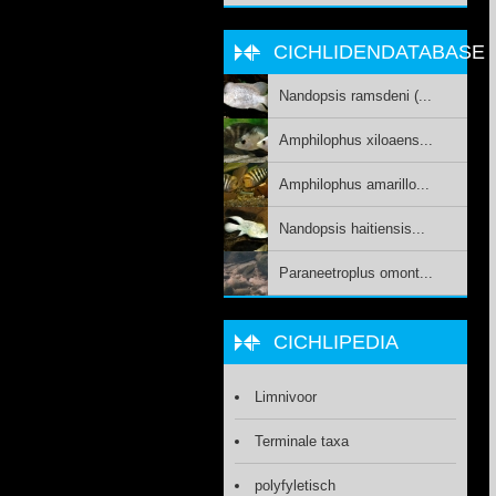
CICHLIDENDATABASE
Nandopsis ramsdeni (...
Amphilophus xiloaens...
Amphilophus amarillo...
Nandopsis haitiensis...
Paraneetroplus omont...
CICHLIPEDIA
Limnivoor
Terminale taxa
polyfyletisch