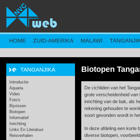
Overslaan en naar de inhoud gaan
HOME
ZUID-AMERIKA
MALAWI
TANGANJI
Biotopen Tanga
TANGANJIKA
Introductie
De cichliden van het Tang
Aquaria
Video
grote verscheidenheid van b
Foto's
inrichting van de bak, als
Bijvissen
rekening gehouden te worde
Biotopen
soort gevonden wordt in he
Informatief
Inrichting
In deze afdeling een korte 
Links En Literatuur
diverse biotopen, voorbeeld
Reisverhalen