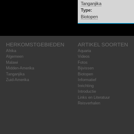
Tanganjika
Type:
Biotopen
HERKOMSTGEBIEDEN
ARTIKEL SOORTEN
Afrika
Aquaria
Algemeen
Videos
Malawi
Fotos
Midden-Amerika
Bijvissen
Tanganjika
Biotopen
Zuid-Amerika
Informatief
Inrichting
Introductie
Links en Literatuur
Reisverhalen