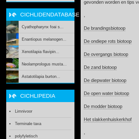
gevonden worden en tips vo
CICHLIDENDATABASE
,
Cyathopharynx foai s...
De brandingsbiotoop
Enantiopus melanogen...
De ondiepe rots biotoop
Xenotilapia flavipin...
De overgangs biotoop
Neolamprologus musta...
De zand biotoop
Astatotilapia burton...
De diepwater biotoop
De open water biotoop
CICHLIPEDIA
De modder biotoop
Limnivoor
Het slakkenhuiskerkhof
Terminale taxa
,
polyfyletisch