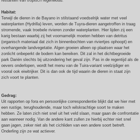
restanten van tropisch regenwoud.
Habitat:
Terwijl de dieren in de Bayano in stilstaand voedselrijk water met veel
waterplanten (Hydrilla) leven, worden de Tuyra-dieren aangetroffen in traag
stromende, vaak troebele rivieren zonder waterplanten. Hier lijden zij een
karig bestaan waarbij zij het voornamelijk moeten hebben van detritus
(organisch materiaal dat zich in binnenbochten van riviertjes ophoopt) en
overhangende landvegetatie. Algen groeien alleen op plaatsen waar het
zonlicht onbeperkt de bodem kan bereiken. Dit zal in het dichtbegroeide
park Darién slechts bij uitzondering het geval zijn. Pas in de regentijd als de
oevers onderlopen, wordt het menu van de Tuira-variant veelzijdiger en
vooral ook eiwitrijker. Dit is dan ook de tijd waarin de dieren in staat zijn
zich voort te planten.
Gedrag:
Uit rapporten op fora en persoonlijke correspondentie blijkt dat we hier met
een rustige, terughoudende, maar toch wilskrachtige soort te maken
hebben. Ze laten zich niet snel uit het veld slaan, maar gaan de confrontatie
aan wanneer nodig. Van de andere kant zullen ze hierbij echter niet snel
gaan jagen, zeker niet als het cichliden van een andere soort betreft.
Onderling zijn ze wat actiever.