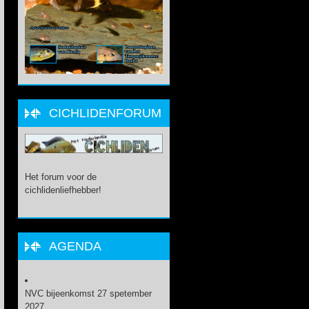
CICHLIDENFORUM
Het forum voor de
cichlidenliefhebber!
AGENDA
NVC bijeenkomst 27 spetember
2027