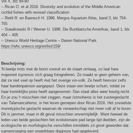
Vol X, blz 89-90
-- Rican O. et al 2016. Diversity and evolution of the Middle American
cichlid fishes with revised classification
-- Riehl R. en Baensch H. 1996. Mergus Aquarium Atlas, band 3, blz 754-
755
-- Stawikowski R / Werner U. 1998. Die Buntbarsche Amerikas, band 1, blz
404 – 405
-- Unesco World Heritage Centre – Darien National Park.
https://whc.unesco.org/en/list/159/
Beschrijving:
'N beetje trots met de borst vooruit en de staart omlaag, zo laat hare
majesteit
tuyrensis
zich graag fotograferen. Ze maakt er geen geheim van,
dat ze niet veel op heeft met het overige vin-volk. Ze heeft hiervoor zelfs
haar bandenpatroon aangepast. Deze staan een beetje schuin, totdat ze
haar koninklijke pose heeft aangenomen. Dan staat alles weer keurig recht.
En je zou 't misschien niet zeggen, maar
Istmoheros
is het zustergeslacht
van
Talamancaheros,
in het leven geroepen door Rican 2016. Het zoveelste
monotypische geslacht waarvan de verwantschap niet meer valt af te lezen.
Dit is jammer, maar in dit geval misschien onvermijdelijk. Want hoewel de
leden van beide geslachten het evolutionaire pad lange tijd deelden, zijn de
ecologische en morfologische verschillen inmiddels zó groot geworden dat
samenvoeging een onwerkbare diagnose had opgeleverd.