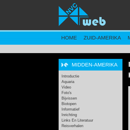
Overslaan en naar de inhoud gaan
HOME
ZUID-AMERIKA
MIDDEN-AMERIKA
Introductie
Aquaria
Video
Foto's
Bijvissen
Biotopen
Informatief
Inrichting
Links En Literatuur
Reisverhalen