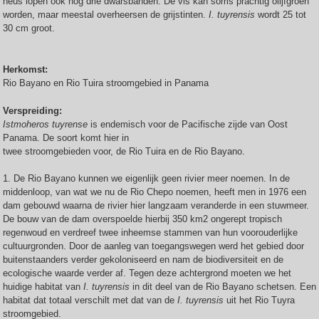
neus lopen óók nog drie dwarsbanden. De vis kan soms prachtig olijfgroen
worden, maar meestal overheersen de grijstinten.
I. tuyrensis
wordt 25 tot
30 cm groot.
Herkomst:
Rio Bayano en Rio Tuira stroomgebied in Panama
Verspreiding:
Istmoheros tuyrense
is endemisch voor de Pacifische zijde van Oost
Panama. De soort komt hier in
twee stroomgebieden voor, de Rio Tuira en de Rio Bayano.
1. De Rio Bayano kunnen we eigenlijk geen rivier meer noemen. In de
middenloop, van wat we nu de Rio Chepo noemen, heeft men in 1976 een
dam gebouwd waarna de rivier hier langzaam veranderde in een stuwmeer.
De bouw van de dam overspoelde hierbij 350 km2 ongerept tropisch
regenwoud en verdreef twee inheemse stammen van hun voorouderlijke
cultuurgronden. Door de aanleg van toegangswegen werd het gebied door
buitenstaanders verder gekoloniseerd en nam de biodiversiteit en de
ecologische waarde verder af. Tegen deze achtergrond moeten we het
huidige habitat van
I. tuyrensis
in dit deel van de Rio Bayano schetsen. Een
habitat dat totaal verschilt met dat van de
I. tuyrensis
uit het Rio Tuyra
stroomgebied.