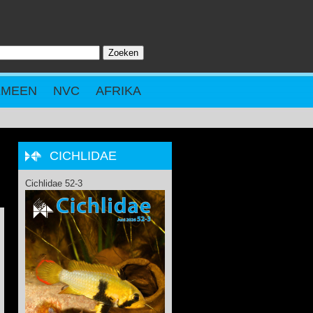
Zoeken
ZOEKVELD
EMEEN
NVC
AFRIKA
CICHLIDAE
Cichlidae 52-3