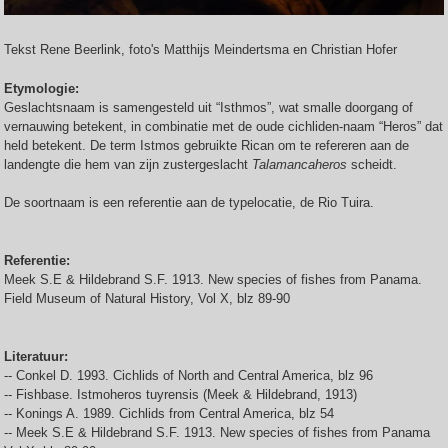
Tekst Rene Beerlink, foto's Matthijs Meindertsma en Christian Hofer
Etymologie:
Geslachtsnaam is samengesteld uit “Isthmos”, wat smalle doorgang of
vernauwing betekent, in combinatie met de oude cichliden-naam “Heros” dat
held betekent. De term Istmos gebruikte Rican om te refereren aan de
landengte die hem van zijn zustergeslacht
Talamancaheros
scheidt.
De soortnaam is een referentie aan de typelocatie, de Rio Tuira.
Referentie:
Meek S.E & Hildebrand S.F. 1913. New species of fishes from Panama.
Field Museum of Natural History, Vol X, blz 89-90
Literatuur:
-- Conkel D. 1993. Cichlids of North and Central America, blz 96
-- Fishbase. Istmoheros tuyrensis (Meek & Hildebrand, 1913)
-- Konings A. 1989. Cichlids from Central America, blz 54
-- Meek S.E & Hildebrand S.F. 1913. New species of fishes from Panama