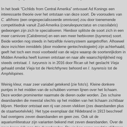
In het boek “Cichlids from Central Amerika” ontvouwt Ad Konings een
interessante theorie over het ontstaan van deze soort. De voorouders van
C. altifrons
(een ongespecialisseerde omnivoor) zou door toenemende
competitiedruk vanuit Zuid-Amerika (
coeruleopunctatus
en
crassilabris
)
gedwongen zijn zich te specialiseren. Hierdoor splitste de soort zich in een
meer carnivore (
Calobrense
) en een een meer herbivoren (
tuyrense
) soort.
Beide worden nog steeds in hetzelfde riviersysteem aangetroffen. Alhoewel
deze inzichten inmiddels (door moderne gentechnologieën) zijn achterhaald,
geeft het toch een mooi voorbeeld van de wijze waarop de soortenrijkdom in
Midden Amerika heeft kunnen ontstaan en naar alle waarschijnlijkheid nog
steeds ontstaat.
I. turyunsis
is in 2016 door Rican uit het geslacht
Vieja
gehaald omdat
Vieja
tot de
Herichthynes
behoord en
I. tuyrensis
tot de
Amphilopines
.
Weinig kleur, maar zeer variabel getekend (zie foto's). Kleine donkere
puntjes in het midden van de schubben vormen lijnen over het lichaam.
Deze worden prominenter naarmate de dieren ouder worden. Zes schuine
dwarsbanden die meestal slechts op het midden van het lichaam zichtbaar
blijven. Hierdoor ontstaat een rij van zeven vlekken (zes dwarsbanden plus
de staartwortelvlek). Het type exemplaar dat Hildebrand in 1913 beschreef
had overigens zeven dwarsbanden en geen zes. Ook uit de
aquariumliteratuur zijn varianten bekend met zeven dwarsbanden. Over de