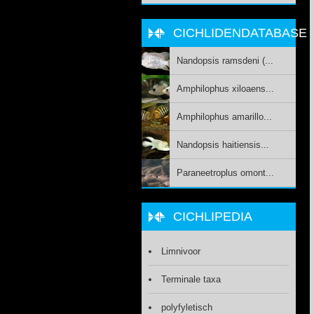
CICHLIDENDATABASE
Nandopsis ramsdeni (...
Amphilophus xiloaens...
Amphilophus amarillo...
Nandopsis haitiensis...
Paraneetroplus omont...
CICHLIPEDIA
Limnivoor
Terminale taxa
polyfyletisch