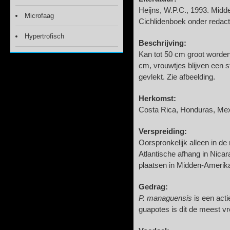
Heijns, W.P.C., 1993. Midd
Microfaag
Cichlidenboek onder redact
Hypertrofisch
Beschrijving:
Kan tot 50 cm groot worden.
cm, vrouwtjes blijven een st
gevlekt. Zie afbeelding.
Herkomst:
Costa Rica, Honduras, Mexi
Verspreiding:
Oorspronkelijk alleen in de
Atlantische afhang in Nica
plaatsen in Midden-Amerika 
Gedrag:
P. managuensis
is een act
guapotes is dit de meest 