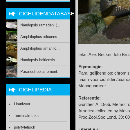
CICHLIDENDATABASE
Nandopsis ramsdeni (...
Amphilophus xiloaens...
Amphilophus amarillo...
tekst Alex Becker, foto B
Nandopsis haitiensis...
Etymologie:
Paraneetroplus omont...
Para: gelijkend op; chromis
naam voor cichliden/baars
Managuameer.
CICHLIPEDIA
Referentie:
Limnivoor
Günther, A. 1866. Memoir on
America collected by Mes
Terminale taxa
Proc.Zool.Soc.Lond. 39: 6
polyfyletisch
Literatuur: