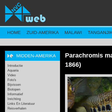
Overslaan en naar de inhoud gaan
HOME
ZUID-AMERIKA
MALAWI
TANGANJI
Parachromis m
MIDDEN-AMERIKA
1866)
Introductie
Aquaria
Video
Foto's
Bijvissen
Biotopen
Informatief
Inrichting
Links En Literatuur
Reisverhalen