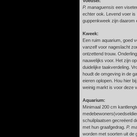
Voedsel:
P. managuensis
een viseter
echter ook. Levend voer i
guppenkweek zijn daarom 
Kweek:
Een ruim aquarium, goed v
vanzelf voor nageslacht z
ontzettend trouw. Onderlin
nauwelijks voor. Het zijn 
duidelijke taakverdeling. Vro
houdt de omgeving in de ga
eieren oplopen. Hou hier bi
weinig markt is voor deze 
Aquarium:
Minimaal 200 cm kantlengt
medebewoners(voedseldiere
schuilplaatsen gecreëerd d
met hun graafgedrag.
P. m
worden met soorten uit de