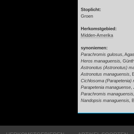
Stoplicht:
Groen
Herkomstgebied:
Midden-Amerika
synoniemen:
Parachromis gulosus
, Aga
Heros managuensis,
Günth
Astronotus (Astronotus) m
Astronotus managuensis
, 
Cichlosoma (Parapetenia)
Parapetenia managuense
,
Parachromis managuensis
Nandopsis managuensis,
B