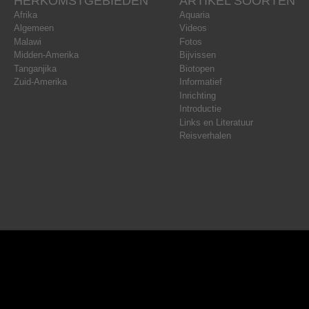
HERKOMSTGEBIEDEN
ARTIKEL SOORTEN
Afrika
Aquaria
Algemeen
Videos
Malawi
Fotos
Midden-Amerika
Bijvissen
Tanganjika
Biotopen
Zuid-Amerika
Informatief
Inrichting
Introductie
Links en Literatuur
Reisverhalen