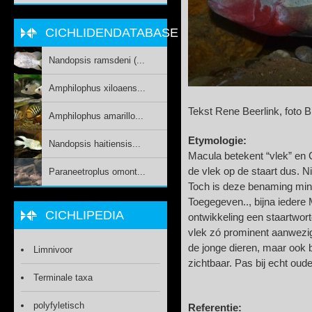
CICHLIDENDATABASE
Nandopsis ramsdeni (...
Amphilophus xiloaens...
Tekst Rene Beerlink, foto
Amphilophus amarillo...
Etymologie:
Nandopsis haitiensis...
Macula betekent “vlek” en C
de vlek op de staart dus. N
Paraneetroplus omont...
Toch is deze benaming minde
Toegegeven.., bijna iedere M
CICHLIPEDIA
ontwikkeling een staartworte
vlek zó prominent aanwezig
de jonge dieren, maar ook b
Limnivoor
zichtbaar. Pas bij echt ou
Terminale taxa
polyfyletisch
Referentie: