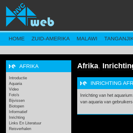
Overslaan en naar de inhoud gaan
HOME
ZUID-AMERIKA
MALAWI
TANGANJI
Afrika
,
Inrichtin
AFRIKA
Introductie
INRICHTING AF
Aquaria
Video
Foto's
Inrichting van het aquarium
Bijvissen
van aquaria van gebruikers 
Biotopen
Informatief
Inrichting
Links En Literatuur
Reisverhalen