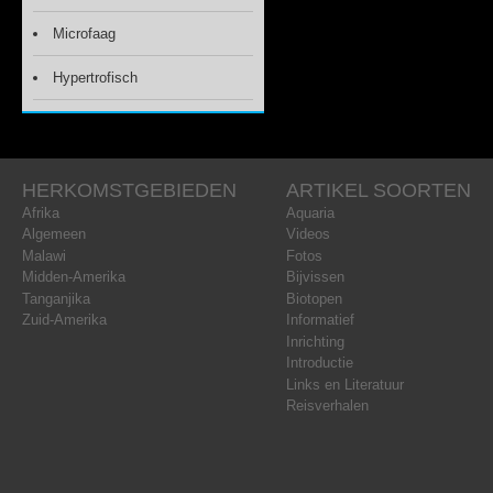
Microfaag
Hypertrofisch
HERKOMSTGEBIEDEN
ARTIKEL SOORTEN
Afrika
Aquaria
Algemeen
Videos
Malawi
Fotos
Midden-Amerika
Bijvissen
Tanganjika
Biotopen
Zuid-Amerika
Informatief
Inrichting
Introductie
Links en Literatuur
Reisverhalen