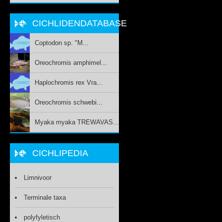
CICHLIDENDATABASE
Coptodon sp. "M...
Oreochromis amphimel...
Haplochromis rex Vra...
Oreochromis schwebi...
Myaka myaka TREWAVAS...
CICHLIPEDIA
Limnivoor
Terminale taxa
polyfyletisch