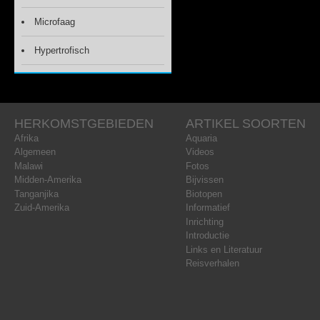
Microfaag
Hypertrofisch
HERKOMSTGEBIEDEN
ARTIKEL SOORTEN
Afrika
Aquaria
Algemeen
Videos
Malawi
Fotos
Midden-Amerika
Bijvissen
Tanganjika
Biotopen
Zuid-Amerika
Informatief
Inrichting
Introductie
Links en Literatuur
Reisverhalen