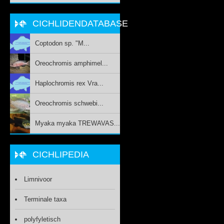
CICHLIDENDATABASE
Coptodon sp. "M...
Oreochromis amphimel...
Haplochromis rex Vra...
Oreochromis schwebi...
Myaka myaka TREWAVAS...
CICHLIPEDIA
Limnivoor
Terminale taxa
polyfyletisch