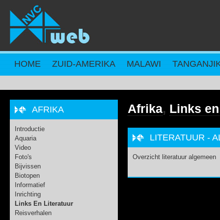
Overslaan en naar de inhoud gaan
HOME
ZUID-AMERIKA
MALAWI
TANGANJI
Afrika
,
Links en
AFRIKA
Introductie
LITERATUUR - 
Aquaria
Video
Foto's
Overzicht literatuur algemeen
Bijvissen
Biotopen
Informatief
Inrichting
Links En Literatuur
Reisverhalen