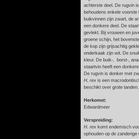
achterste deel. De rugvin i
behoudens enkele voorste l
buikvinnen zijn zwart, de an
een donkere deel. De staart
gevlekt. Bij vrouwen en juv
groene schijn, het bovenste
de kop zijn grijsachtig gek
onderkaak zijn wit. De snui
kleur. De buik-, borst-, ana
staartvin heeft een donkere
De rugvin is donker met zw
H. rex
is een macrodontisch
beschikt over grote tanden
Herkomst:
Edwardmeer
Verspreiding:
H. rex
komt endemisch voor
ophouden op de zanderige d