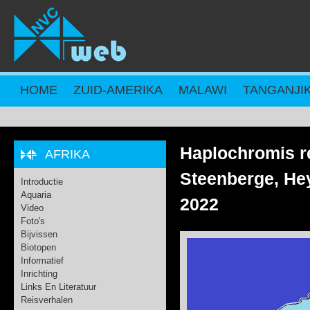
Overslaan en naar de inhoud gaan
HOME
ZUID-AMERIKA
MALAWI
TANGANJI
Haplochromis r
AFRIKA
Steenberge, He
Introductie
Aquaria
2022
Video
Foto's
Bijvissen
Biotopen
Informatief
Inrichting
Links En Literatuur
Reisverhalen