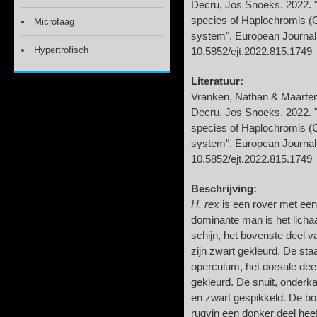
Decru, Jos Snoeks. 2022. "
species of Haplochromis (
Microfaag
system". European Journal
Hypertrofisch
10.5852/ejt.2022.815.1749
Literatuur:
Vranken, Nathan & Maarten
Decru, Jos Snoeks. 2022. "
species of Haplochromis (
system". European Journal
10.5852/ejt.2022.815.1749
Beschrijving:
H. rex
is een rover met een
dominante man is het licha
schijn, het bovenste deel va
zijn zwart gekleurd. De sta
operculum, het dorsale dee
gekleurd. De snuit, onderka
en zwart gespikkeld. De bors
rugvin een donker deel heef