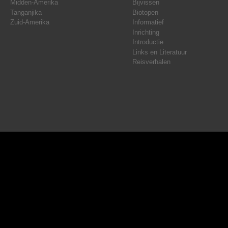
Midden-Amerika
Bijvissen
Tanganjika
Biotopen
Zuid-Amerika
Informatief
Inrichting
Introductie
Links en Literatuur
Reisverhalen