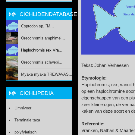
CICHLIDENDATABASE
Coptodon sp. "M...
Oreochromis amphimel...
Haplochromis rex Vra...
Oreochromis schwebi...
Tekst: Johan Verheesen
Myaka myaka TREWAVAS...
Etymologie:
Haplochromis; rex, vanuit h
op een haplochromine soor
CICHLIPEDIA
eigenschappen van een pis
zeer kleine ogen, de ver n
Limnivoor
kaken van deze soort en d
Terminale taxa
Referentie:
Vranken, Nathan & Maarten
polyfyletisch