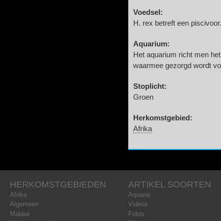
Voedsel:
H. rex betreft een piscivoor
Aquarium:
Het aquarium richt men het
waarmee gezorgd wordt voo
Stoplicht:
Groen
Herkomstgebied:
Afrika
HERKOMSTGEBIEDEN
ARTIKEL SOORTEN
Afrika
Aquaria
Algemeen
Videos
Malawi
Fotos