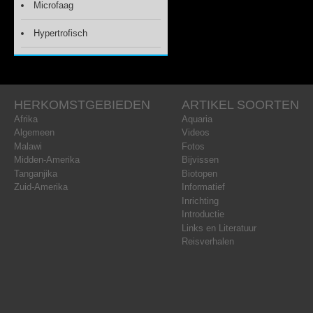
Microfaag
Hypertrofisch
HERKOMSTGEBIEDEN
ARTIKEL SOORTEN
Afrika
Aquaria
Algemeen
Videos
Malawi
Fotos
Midden-Amerika
Bijvissen
Tanganjika
Biotopen
Zuid-Amerika
Informatief
Inrichting
Introductie
Links en Literatuur
Reisverhalen