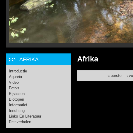
Afrika
AFRIKA
Introductie
PAGINA'S
« eerste
‹ vo
Aquaria
Video
Foto's
Bijvissen
Biotopen
Informatief
Inrichting
Links En Literatuur
Reisverhalen