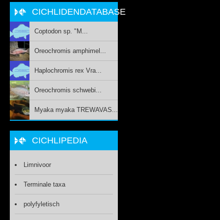
CICHLIDENDATABASE
Coptodon sp. "M...
Oreochromis amphimel...
Haplochromis rex Vra...
Oreochromis schwebi...
Myaka myaka TREWAVAS...
CICHLIPEDIA
Limnivoor
Terminale taxa
polyfyletisch