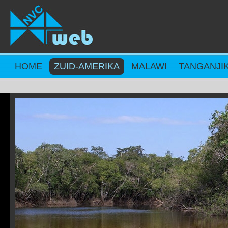
Overslaan en naar de inhoud gaan
HOME
ZUID-AMERIKA
MALAWI
TANGANJI