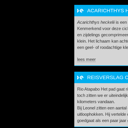
ACARICHTHYS HE
Acarichthys heckelii
is een 
Kenmerkend voor deze cichl
en zijdelings gecomprimeer
klein. Het lichaam kan acht
een geel- of roodachtige kle
lees meer
REISVERSLAG C
Rio Atapabo Het pad gaat ric
toch zitten we er uiteindel
kilometers vandaan.
Bij Leonel zitten een aantal
uitloophokken. Hij vertelde
goedgaat als een paar jaar 