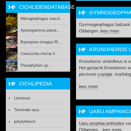
CICHLIDENDATABASE
GYMNOGEOPHAGU
Mikrogeophagus macul...
Gymnogeophagus balzanii v
Apistogramma piaroa...
Obbergen.
lees meer
Bujurquina omagua RI...
KRONOHEROS UM
Crenicichla chicha V...
Kronoheros umbriferus
is e
Pterophyllum sp....
Het geslacht
Kronoheros
w
piscivore
craniale
morfologi
CICHLIPEDIA
lees meer
Limnivoor
Terminale taxa
UARU AMPHIAC
polyfyletisch
Uaru amphiacanthoides
vas
Obbergen.
lees meer