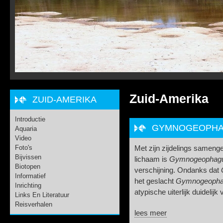
Zuid-Amerika
ZUID-AMERIKA
Introductie
GYMNOGEOPHAGU
Aquaria
Video
Foto's
Met zijn zijdelings sameng
Bijvissen
lichaam is
Gymnogeophagus
Biotopen
verschijning. Ondanks dat
Informatief
het geslacht
Gymnogeoph
Inrichting
atypische uiterlijk duidelijk 
Links En Literatuur
Reisverhalen
lees meer