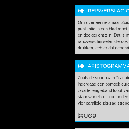
REISVERSLAG C
Om over een reis naar Zui
publikatie in een blad moet
en doelgericht zijn. Dat is 
randverschijnselen die ook 
drukken, echter dat geschri
APISTOGRAMMA
Zoals de soortnaam "cacatu
inderdaad een bontgekleur
zwarte lengteband loopt van
staartwortel en in de onder
vier parallele zig-zag strep
lees meer