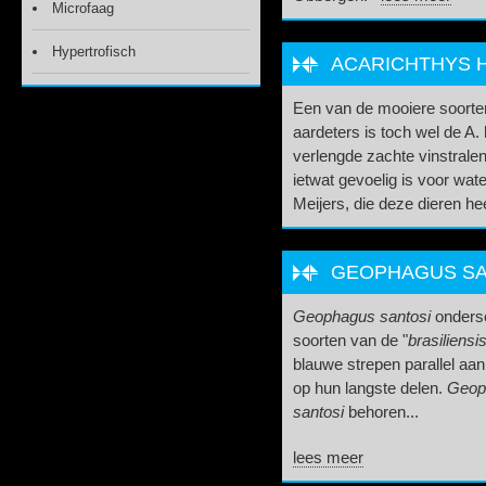
Microfaag
Hypertrofisch
ACARICHTHYS H
Een van de mooiere soorte
aardeters is toch wel de A. h
verlengde zachte vinstralen
ietwat gevoelig is voor wat
Meijers, die deze dieren he
GEOPHAGUS SA
Geophagus santosi
ondersc
soorten van de "
brasiliensis
blauwe strepen parallel aan
op hun langste delen.
Geoph
santosi
behoren...
lees meer