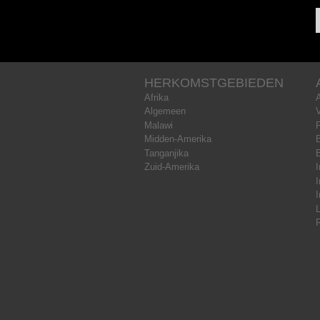
HERKOMSTGEBIEDEN
Afrika
Algemeen
Malawi
Midden-Amerika
B
Tanganjika
Zuid-Amerika
I
I
I
L