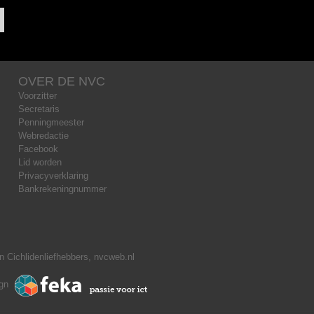
OVER DE NVC
Voorzitter
Secretaris
Penningmeester
Webredactie
Facebook
Lid worden
Privacyverklaring
Bankrekeningnummer
 Cichlidenliefhebbers, nvcweb.nl
ign