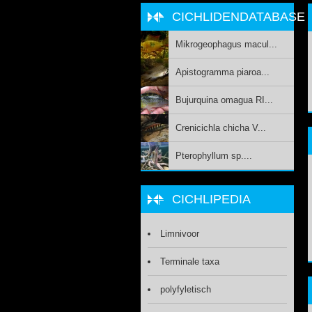
CICHLIDENDATABASE
Mikrogeophagus macul...
Apistogramma piaroa...
Bujurquina omagua RI...
Crenicichla chicha V...
Pterophyllum sp....
CICHLIPEDIA
Limnivoor
Terminale taxa
polyfyletisch