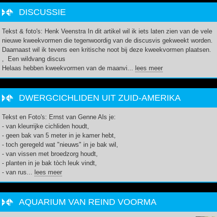
DISCUSSIE
Tekst & foto's: Henk Veenstra In dit artikel wil ik iets laten zien van de vele
nieuwe kweekvormen die tegenwoordig van de discusvis gekweekt worden.
Daarnaast wil ik tevens een kritische noot bij deze kweekvormen plaatsen.
, Een wildvang discus
Helaas hebben kweekvormen van de maanvi...
lees meer
DWERGCICHLIDEN UIT ZUID-AMERIKA
Tekst en Foto's: Ernst van Genne Als je:
- van kleurrijke cichliden houdt,
- geen bak van 5 meter in je kamer hebt,
- toch geregeld wat "nieuws" in je bak wil,
- van vissen met broedzorg houdt,
- planten in je bak tòch leuk vindt,
- van rus...
lees meer
AQUARIUM VAN REIND VOORMA