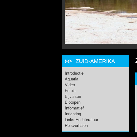
ZUID-AMERIKA
Introductie
Aquaria
Video
Foto's
Bijvissen
Biotopen
Informatief
Inrichting
Links En Literatuur
Reisverhalen