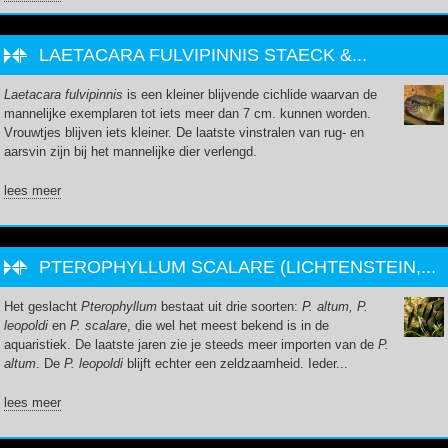
LAETACARA FULVIPINNIS STAECK &...
Laetacara fulvipinnis
is een kleiner blijvende cichlide waarvan de
mannelijke exemplaren tot iets meer dan 7 cm. kunnen worden.
Vrouwtjes blijven iets kleiner. De laatste vinstralen van rug- en
aarsvin zijn bij het mannelijke dier verlengd.
lees meer
PTEROPHYLLUM SCALARE (LICHTENSTEIN,...
Het geslacht
Pterophyllum
bestaat uit drie soorten:
P. altum, P.
leopoldi
en
P. scalare
, die wel het meest bekend is in de
aquaristiek. De laatste jaren zie je steeds meer importen van de
P.
altum
. De
P. leopoldi
blijft echter een zeldzaamheid. Ieder...
lees meer