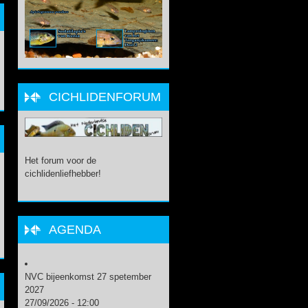
CICHLIDENFORUM
Het forum voor de
cichlidenliefhebber!
AGENDA
NVC bijeenkomst 27 spetember
2027
27/09/2026 - 12:00