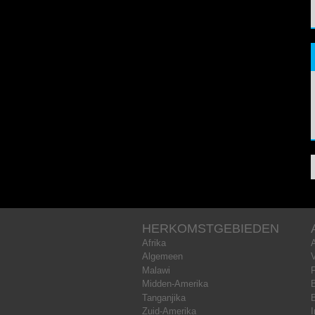
HERKOMSTGEBIEDEN
Afrika
Algemeen
Malawi
Midden-Amerika
B
Tanganjika
Zuid-Amerika
I