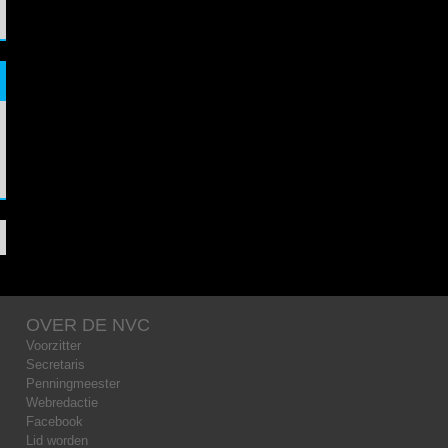
OVER DE NVC
Voorzitter
Secretaris
Penningmeester
Webredactie
Facebook
Lid worden