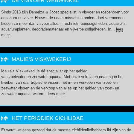
DE VISVOER WEBWINKEL
Sinds 2013 zijn Demelza & Joost specialist in visvoer en toebehoren voor
aquarium en vijver. Hoewel de naam misschien anders doet vermoeden
bieden ze meer dan visvoer alleen; Techniek, benodigdheden, aquasoils,
aquariumplanten, decoratiemateriaal en vijverbenodigdheden. In...
lees
meer
MAUIE'S VISKWEKERIJ
Mauie’s Viskwekerij is dé specialist op het gebied
van zoetwater en zeewater aquaria. Met onze vele jaren ervaring in het
kweken van o.a. tropische vissen, het in- en verkopen van zoet- en
zeewater vissen en de verkoop van alles op het gebied van zoet- en
zeewater aquaria, weten...
lees meer
HET PERIODIEK CICHLIDAE
Er wordt weleens gezegd dat de meeste cichlidenliefhebbers lid zijn van de