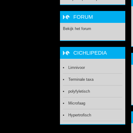
FORUM
Bekijk het forum
CICHLIPEDIA
Limnivoor
Terminale taxa
polyfyletisch
Microfaag
Hypertrofisch