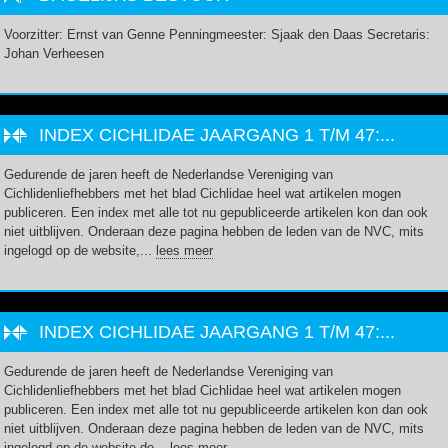
Voorzitter: Ernst van Genne Penningmeester: Sjaak den Daas Secretaris:
Johan Verheesen
INDEX CICHLIDAE JAARGANG 1 T/M 47:...
Gedurende de jaren heeft de Nederlandse Vereniging van
Cichlidenliefhebbers met het blad Cichlidae heel wat artikelen mogen
publiceren. Een index met alle tot nu gepubliceerde artikelen kon dan ook
niet uitblijven. Onderaan deze pagina hebben de leden van de NVC, mits
ingelogd op de website,...
lees meer
INDEX CICHLIDAE JAARGANG 1 T/M 47:...
Gedurende de jaren heeft de Nederlandse Vereniging van
Cichlidenliefhebbers met het blad Cichlidae heel wat artikelen mogen
publiceren. Een index met alle tot nu gepubliceerde artikelen kon dan ook
niet uitblijven. Onderaan deze pagina hebben de leden van de NVC, mits
ingelogd op de website de...
lees meer