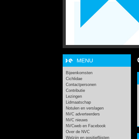
MENU
Bijeenkomsten
Cichlidae
Contactpersonen
Contributie
Lezingen
Lidmaatschap
Notulen en verslagen
NVC adverteerders
NVC nieuws
NVCweb en Facebook
Over de NVC
Welzijn en positieflijsten