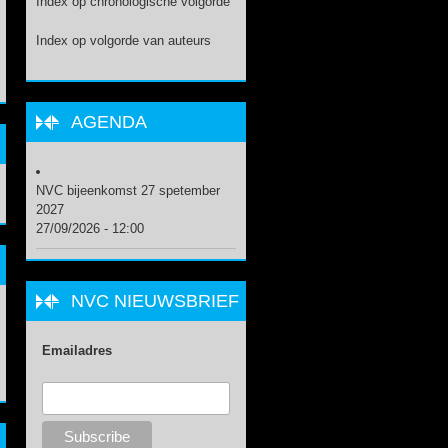
Index op chronologische volgorde
Index op volgorde van auteurs
AGENDA
NVC bijeenkomst 27 spetember
2027
27/09/2026 - 12:00
NVC NIEUWSBRIEF
Emailadres