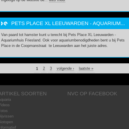
PETS PLACE XL LEEUWARDEN - AQUARIUM...
Van paard tot hamster kunt u terecht bij Pets Place XL Leeuwarden -
Aquariumhuis Friesland. Ook voor aquariumbenodigdheden bent u bij Pets
Place in de Coopmanstraat te Leeuwarden aan het juiste adres.
PAGINA'S
1
2
3
volgende ›
laatste »
ARTIKEL SOORTEN
NVC OP FACEBOOK
Aquaria
Videos
Fotos
ijvissen
Biotopen
nformatief