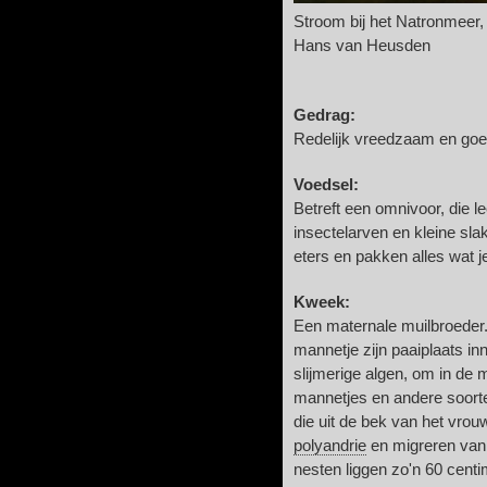
Stroom bij het Natronmeer,
Hans van Heusden
Gedrag:
Redelijk vreedzaam en goe
Voedsel:
Betreft een omnivoor, die le
insectelarven en kleine slak
eters en pakken alles wat j
Kweek:
Een maternale muilbroeder.
mannetje zijn paaiplaats i
slijmerige algen, om in de 
mannetjes en andere soorte
die uit de bek van het vrou
polyandrie
en migreren van 
nesten liggen zo'n 60 centi