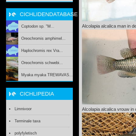
CICHLIDENDATABASE
Alcolapia alcalica man in 
Coptodon sp. "M...
Oreochromis amphimel...
Haplochromis rex Vra...
Oreochromis schwebi...
Myaka myaka TREWAVAS...
CICHLIPEDIA
Limnivoor
Alcolapia alcalica vrouw i
Terminale taxa
polyfyletisch