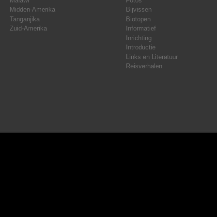
Malawi
Fotos
Midden-Amerika
Bijvissen
Tanganjika
Biotopen
Zuid-Amerika
Informatief
Inrichting
Introductie
Links en Literatuur
Reisverhalen