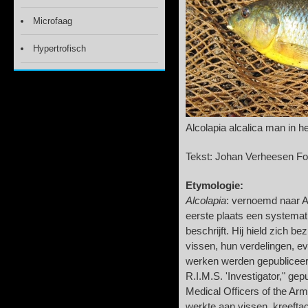
Microfaag
Hypertrofisch
Alcolapia alcalica man in 
Tekst: Johan Verheesen F
Etymologie:
Alcolapia
: vernoemd naar A
eerste plaats een systemat
beschrijft. Hij hield zich be
vissen, hun verdelingen, e
werken werden gepubliceerd
R.I.M.S. 'Investigator," ge
Medical Officers of the Army
werkte aan vissen, kreeftac