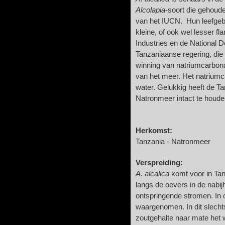
Alcolapia
-soort die gehoude
van het IUCN. Hun leefgeb
kleine, of ook wel lesser f
Industries en de National
Tanzaniaanse regering, die
winning van natriumcarbon
van het meer. Het natriumc
water. Gelukkig heeft de T
Natronmeer intact te houde
Herkomst:
Tanzania - Natronmeer
Verspreiding:
A. alcalica
komt voor in Tan
langs de oevers in de nabij
ontspringende stromen. In o
waargenomen. In dit slechts
zoutgehalte naar mate het