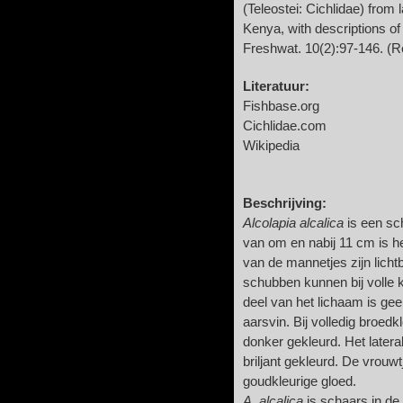
(Teleostei: Cichlidae) fro
Kenya, with descriptions of
Freshwat. 10(2):97-146. (R
Literatuur:
Fishbase.org
Cichlidae.com
Wikipedia
Beschrijving:
Alcolapia alcalica
is een sch
van om en nabij 11 cm is het
van de mannetjes zijn licht
schubben kunnen bij volle kl
deel van het lichaam is gee
aarsvin. Bij volledig broedk
donker gekleurd. Het latera
briljant gekleurd. De vrouw
goudkleurige gloed.
A. alcalica
is schaars in de