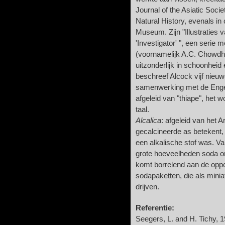
Journal of the Asiatic Soci
Natural History, evenals in 
Museum. Zijn "Illustraties 
'Investigator' ", een serie 
(voornamelijk A.C. Chowdh
uitzonderlijk in schoonheid
beschreef Alcock vijf nieuw
samenwerking met de Engel
afgeleid van "thiape", het 
taal.
Alcalica
: afgeleid van het A
gecalcineerde as betekent,
een alkalische stof was. V
grote hoeveelheden soda o
komt borrelend aan de opperv
sodapaketten, die als minia
drijven.
Referentie:
Seegers, L. and H. Tichy, 