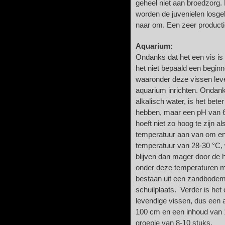
geheel niet aan broedzorg. 
worden de juvenielen losgel
naar om. Een zeer productie
Aquarium:
Ondanks dat het een vis is d
het niet bepaald een begi
waaronder deze vissen lev
aquarium inrichten. Ondank
alkalisch water, is het bet
hebben, maar een pH van 6
hoeft niet zo hoog te zijn a
temperatuur aan van om en 
temperatuur van 28-30 °C, w
blijven dan mager door de ho
onder deze temperaturen moe
bestaan uit een zandbodem
schuilplaats. Verder is het
levendige vissen, dus een
100 cm en een inhoud van 1
groepje van 8-10 stuks.