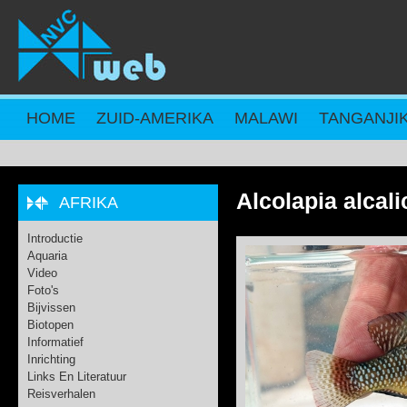
Overslaan en naar de inhoud gaan
HOME
ZUID-AMERIKA
MALAWI
TANGANJI
Alcolapia alca
AFRIKA
Introductie
Aquaria
Video
Foto's
Bijvissen
Biotopen
Informatief
Inrichting
Links En Literatuur
Reisverhalen