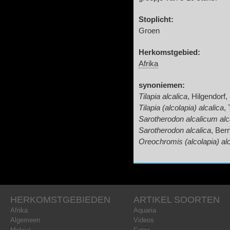
Stoplicht:
Groen
Herkomstgebied:
Afrika
synoniemen:
Tilapia alcalica
, Hilgendorf,
Tilapia (alcolapia) alcalica
,
Sarotherodon alcalicum al
Sarotherodon alcalica
, Ber
Oreochromis (alcolapia) alc
HERKOMSTGEBIEDEN
ARTIKEL SOORTEN
Afrika
Aquaria
Algemeen
Videos