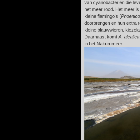
van cyanobacteriën die lev
het meer rood. Het meer is
kleine flamingo's (
Phoenico
doorbrengen en hun extra r
kleine blauwwieren, kiezelal
Daarnaast komt
A. alcalica
in het Nakurumeer.