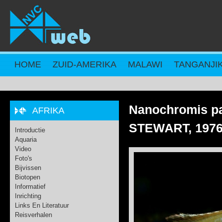
Overslaan en naar de inhoud gaan
HOME
ZUID-AMERIKA
MALAWI
TANGANJI
Nanochromis p
AFRIKA
STEWART, 197
Introductie
Aquaria
Video
Foto's
Bijvissen
Biotopen
Informatief
Inrichting
Links En Literatuur
Reisverhalen