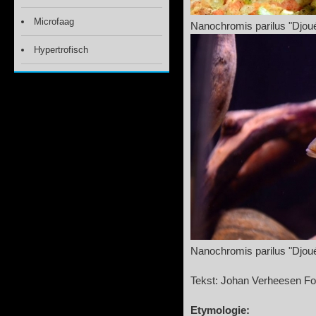
Microfaag
Nanochromis parilus "Djou
Hypertrofisch
Nanochromis parilus "Djou
Tekst: Johan Verheesen Fo
Etymologie: