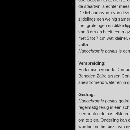
doorloopt in het achterste 
de staartvin is echter meest
De lichaamsvorm van deze 
zijdelings een weinig samen
met grote ogen en dikke lip
van 8 cm en heeft een rugvin
met 5 tot 7 cm wat kleiner, 
voller.
Nanochromis parilus
is een
Verspreiding:
Endemisch voor de Democr
Beneden-Zaïre tussen Cong
snelstromend water en in de
Gedrag:
Nanochromis parilus
gedraa
regelmatig terug in een schu
zien lichten de pastelkleure
om te zien. Onderling kan 
worden om het bezit van een