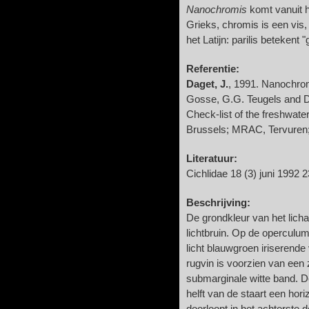
Nanochromis
komt vanuit he
Grieks, chromis is een vis
het Latijn: parilis betekent "
Referentie:
Daget, J.
, 1991. Nanochromi
Gosse, G.G. Teugels and D
Check-list of the freshwate
Brussels; MRAC, Tervuren;
Literatuur:
Cichlidae 18 (3) juni 1992 
Beschrijving:
De grondkleur van het lic
lichtbruin. Op de operculum
licht blauwgroen iriserende 
rugvin is voorzien van een
submarginale witte band. D
helft van de staart een hor