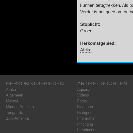
kunnen terugtrekken. Als bo
Verder is het goed om de bak
Stoplicht:
Groen
Herkomstgebied:
Afrika
HERKOMSTGEBIEDEN
ARTIKEL SOORTEN
Afrika
Aquaria
Algemeen
Videos
Malawi
Fotos
Midden-Amerika
Bijvissen
Tanganjika
Biotopen
Zuid-Amerika
Informatief
Inrichting
Introductie