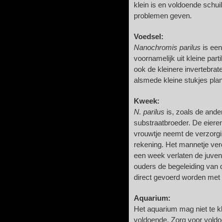
klein is en voldoende schuil
problemen geven.
Voedsel:
Nanochromis parilus
is een
voornamelijk uit kleine par
ook de kleinere invertebra
alsmede kleine stukjes plan
Kweek:
N. parilus
is, zoals de ande
substraatbroeder. De eieren
vrouwtje neemt de verzorgi
rekening. Het mannetje ver
een week verlaten de juven
ouders de begeleiding van 
direct gevoerd worden met 
Aquarium:
Het aquarium mag niet te kl
voldoende. Zorg voor voldo