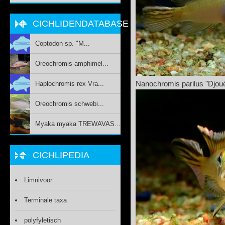
CICHLIDENDATABASE
Coptodon sp. "M...
Oreochromis amphimel...
Haplochromis rex Vra...
Nanochromis parilus "Djou
Oreochromis schwebi...
Myaka myaka TREWAVAS...
CICHLIPEDIA
Limnivoor
Terminale taxa
polyfyletisch