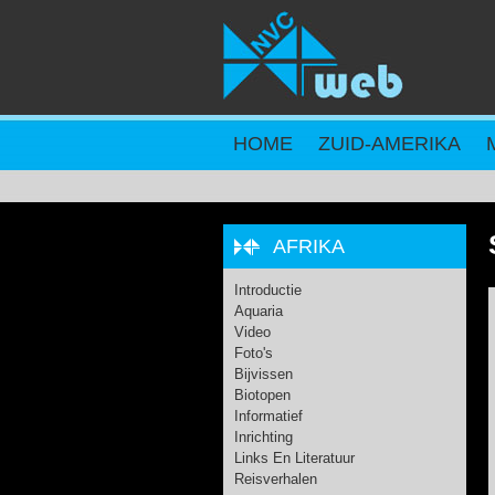
Overslaan en naar de inhoud gaan
HOME
ZUID-AMERIKA
AFRIKA
Introductie
Aquaria
Video
Foto's
Bijvissen
Biotopen
Informatief
Inrichting
Links En Literatuur
Reisverhalen