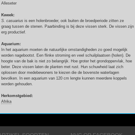
Alleseter
Kweek:
S. casuarius
is een holenbroeder, ook buiten de broedperiode zitten ze
graag tussen de stenen. Paarbinding is bij deze vissen sterk. De vissen zijn
erg productief.
Aquarium:
In het aquarium moeten de natuurlijke omstandigheden zo goed mogelijk
worden nagebootst. Een flinke stroming en veel schuilplaatsen (holen). De
hoogte van de bak is niet zo belangrijk. Hoe groter het grondoppervlak, hoe
beter. Deze vissen laten de planten met rust. Hun schuwheid laat zich
oplossen door medebewoners te kiezen die de bovenste waterlagen
bevolken. In een aquarium van 120 cm lengte kunnen meerdere koppels
worden gehouden.
Herkomstgebied:
Afrika
ARTIKEL SOORTEN
NVC OP FACEBOOK