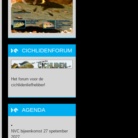
CICHLIDENFORUM
Het forum voor de
cichlidenliefhebber!
AGENDA
NVC bijeenkomst 27 spetember
2027