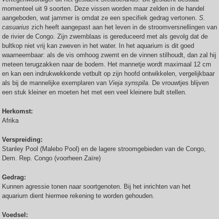
momenteel uit 9 soorten. Deze vissen worden maar zelden in de handel
aangeboden, wat jammer is omdat ze een specifiek gedrag vertonen.
S.
casuarius
zich heeft aangepast aan het leven in de stroomversnellingen van
de rivier de Congo. Zijn zwemblaas is gereduceerd met als gevolg dat de
bultkop niet vrij kan zweven in het water. In het aquarium is dit goed
waarneembaar: als de vis omhoog zwemt en de vinnen stilhoudt, dan zal hij
meteen terugzakken naar de bodem. Het mannetje wordt maximaal 12 cm
en kan een indrukwekkende vetbult op zijn hoofd ontwikkelen, vergelijkbaar
als bij de mannelijke exemplaren van
Vieja synspila
. De vrouwtjes blijven
een stuk kleiner en moeten het met een veel kleinere bult stellen.
Herkomst:
Afrika
Verspreiding:
Stanley Pool (Malebo Pool) en de lagere stroomgebieden van de Congo,
Dem. Rep. Congo (voorheen Zaïre)
Gedrag:
Kunnen agressie tonen naar soortgenoten. Bij het inrichten van het
aquarium dient hiermee rekening te worden gehouden.
Voedsel: