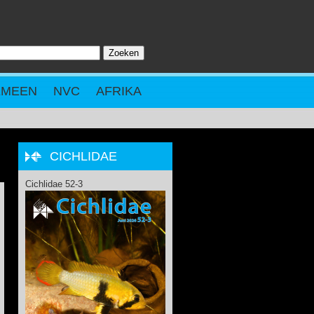
Zoeken
ZOEKVELD
EMEEN
NVC
AFRIKA
CICHLIDAE
Cichlidae 52-3