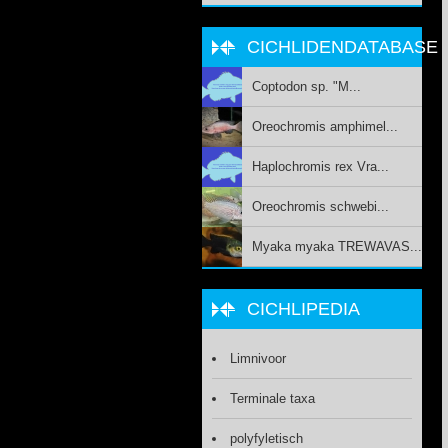
CICHLIDENDATABASE
Coptodon sp. "M...
Oreochromis amphimel...
Haplochromis rex Vra...
Oreochromis schwebi...
Myaka myaka TREWAVAS...
CICHLIPEDIA
Limnivoor
Terminale taxa
polyfyletisch