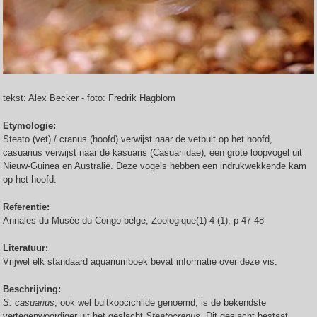
tekst: Alex Becker - foto: Fredrik Hagblom
Etymologie:
Steato (vet) / cranus (hoofd) verwijst naar de vetbult op het hoofd,
casuarius verwijst naar de kasuaris (Casuariidae), een grote loopvogel uit
Nieuw-Guinea en Australië. Deze vogels hebben een indrukwekkende kam
op het hoofd.
Referentie:
Annales du Musée du Congo belge, Zoologique(1) 4 (1); p 47-48
Literatuur:
Vrijwel elk standaard aquariumboek bevat informatie over deze vis.
Beschrijving:
S. casuarius
, ook wel bultkopcichlide genoemd, is de bekendste
vertegenwoordiger uit het geslacht
Steatocranus.
Dit geslacht bestaat