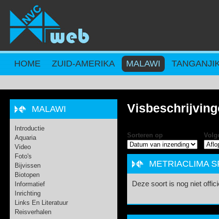
Overslaan en naar de inhoud gaan
HOME
ZUID-AMERIKA
MALAWI
TANGANJI
Visbeschrijvin
MALAWI
Introductie
Sorteren op
Volg
Aquaria
Video
Foto's
METRIACLIMA SP
Bijvissen
Biotopen
Deze soort is nog niet offi
Informatief
Inrichting
Links En Literatuur
Reisverhalen