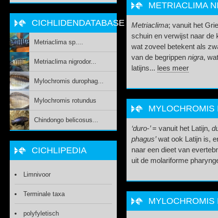
METRIACLIMA N
CICHLIDENDATABASE
Metriaclima
; vanuit het Gri
schuin en verwijst naar de
Metriaclima sp....
wat zoveel betekent als zwa
van de begrippen
nigra
, wa
Metriaclima nigrodor...
latijns...
lees meer
Mylochromis durophag...
Mylochromis rotundus
MYLOCHROMIS
Chindongo belicosus...
‘duro
-
’
= vanuit het Latijn,
d
phagus’
wat ook Latijn is, e
CICHLIPEDIA
naar een dieet van evertebr
uit de molariforme pharyng
Limnivoor
Terminale taxa
MYLOCHROMIS
polyfyletisch