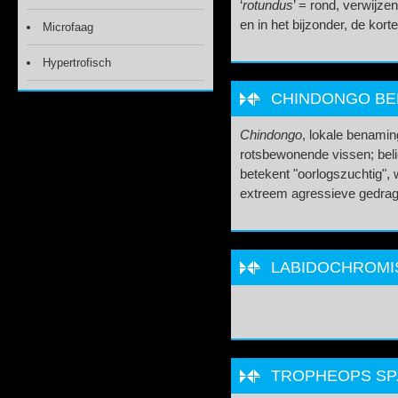
‘
rotundus
’ = rond, verwijz
en in het bijzonder, de kort
Microfaag
Hypertrofisch
CHINDONGO BELI
Chindongo
, lokale benamin
rotsbewonende vissen; belic
betekent "oorlogszuchtig", w
extreem agressieve gedra
LABIDOCHROMIS 
TROPHEOPS SP. 