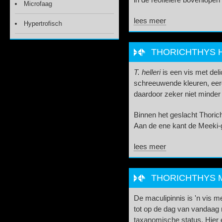
in de reofielere bovenlopen 
Microfaag
lees meer
Hypertrofisch
THORICHTHYS H
T. helleri
is een vis met de
schreeuwende kleuren, eerd
daardoor zeker niet minder
Binnen het geslacht Thoric
Aan de ene kant de Meeki-
lees meer
THORICHTHYS M
De maculipinnis is 'n vis 
tot op de dag van vandaag 
taxanomische status. Hier 