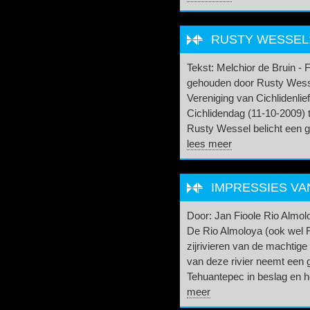
RUSTY WESSEL: 
Tekst: Melchior de Bruin - 
gehouden door Rusty Wess
Vereniging van Cichlidenli
Cichlidendag (11-10-2009) 
Rusty Wessel belicht een gr
lees meer
IMPRESSIES VA
Door: Jan Fioole Rio Almol
De Rio Almoloya (ook wel 
zijrivieren van de machtig
van deze rivier neemt een 
Tehuantepec in beslag en he
meer