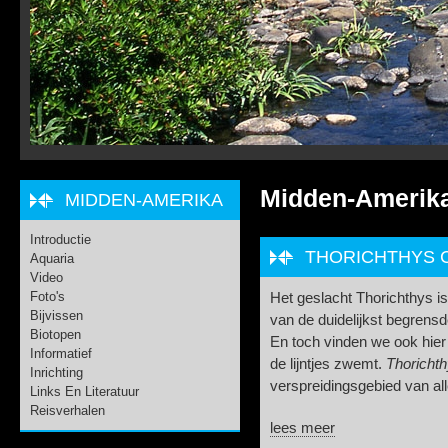
Midden-Amerik
MIDDEN-AMERIKA
Introductie
THORICHTHYS C
Aquaria
Video
Foto's
Het geslacht Thorichthys i
Bijvissen
van de duidelijkst begrens
Biotopen
En toch vinden we ook hier 
Informatief
de lijntjes zwemt.
Thorichth
Inrichting
verspreidingsgebied van all
Links En Literatuur
Reisverhalen
lees meer