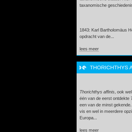
taxanomische geschiedeni
1843: Karl Bartholomäus Hell
opdracht van de...
lees meer
THORICHTHYS A
Thorichthys affinis
, ook we
één van de eerst ontdekte
een van de minst gekende. 
vis en wel in meerdere opz
Europa...
lees meer