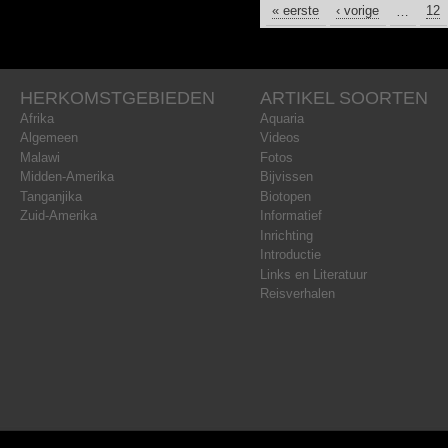
« eerste
PAGINA'S
‹ vorige
…
12
HERKOMSTGEBIEDEN
ARTIKEL SOORTEN
Afrika
Aquaria
Algemeen
Videos
Malawi
Fotos
Midden-Amerika
Bijvissen
Tanganjika
Biotopen
Zuid-Amerika
Informatief
Inrichting
Introductie
Links en Literatuur
Reisverhalen