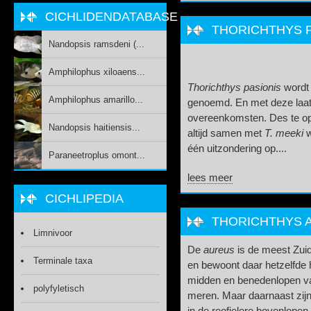
CICHLIDENDATABASE
THORICHTHYS PA
Nandopsis ramsdeni (...
Amphilophus xiloaens...
Thorichthys pasionis
wordt
Amphilophus amarillo...
genoemd. En met deze laats
overeenkomsten. Des te opm
Nandopsis haitiensis...
altijd samen met
T. meeki
w
één uitzondering op....
Paraneetroplus omont...
lees meer
CICHLIPEDIA
THORICHTHYS A
Limnivoor
De
aureus
is de meest Zui
Terminale taxa
en bewoont daar hetzelfde 
midden en benedenlopen va
polyfyletisch
meren. Maar daarnaast zij