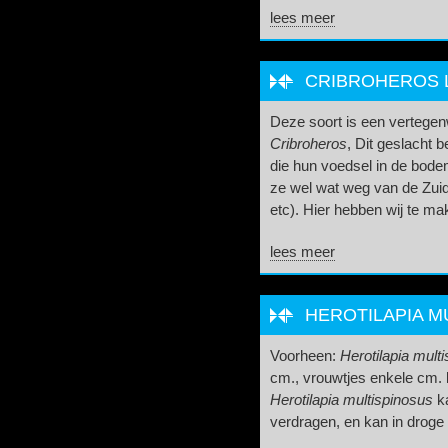
lees meer
CRIBROHEROS L
Deze soort is een vertegen
Cribroheros
, Dit geslacht 
die hun voedsel in de bod
ze wel wat weg van de Zui
etc). Hier hebben wij te ma
lees meer
HEROTILAPIA M
Voorheen:
Herotilapia mult
cm., vrouwtjes enkele cm. 
Herotilapia multispinosus
ka
verdragen, en kan in droge 