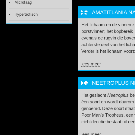
Microfaag
AMATITLANIA N
Hypertrofisch
Het lichaam en de vinnen zi
borstvinnen; het kopbereik
evenals de rugvin die bove
achterste deel van het lich
Verder is het lichaam voorzi
lees meer
NEETROPLUS N
Het geslacht
Neetroplus
bes
één soort en wordt daarom
genoemd. Deze soort staa
Poor Man’s Tropheus, een v
cichliden die bestaat uit een
lees meer