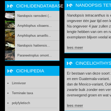
NANDOPSIS TET
CICHLIDENDATABASE
Nandopsis tetracanthus
is 
Nandopsis ramsdeni (...
ongeveer één jaar tijd een 
Amphilophus xiloaens...
Na ongeveer 4 jaar zullen z
lengte hebben van om en na
Amphilophus amarillo...
exemplaren blijven veelal ie
Nandopsis haitiensis...
lees meer
Paraneetroplus omont...
CINCELICHTHYS
CICHLIPEDIA
Er bestaan van deze soort 
en een Guatemala-variant. 
Limnivoor
dan de Mexico-variant, Ook
zwarte buik zonder een ver
Terminale taxa
overwegend groen en wat val
polyfyletisch
lees meer