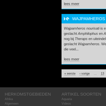
lees meer
WAJPAMHEROS N
Wajpamheros nourisati
is e
geslacht
Amphilophus
en
A
nog bij
Theraps
en uiteindel
geslacht
Wajpamheros
. We
die veel...
lees meer
« eerste
PAGINA'S
‹ vorige
…
13
HERKOMSTGEBIEDEN
ARTIKEL SOORTEN
Afrika
Aquaria
Algemeen
Videos