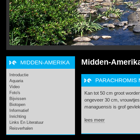
Midden-Amerik
MIDDEN-AMERIKA
Introductie
PARACHROMIS M
Aquaria
Video
Foto's
Kan tot 50 cm groot worden. 
Bijvissen
ongeveer 30 cm, vrouwtjes b
Biotopen
managuensis
is grof gevlek
Informatief
Inrichting
lees meer
Links En Literatuur
Reisverhalen