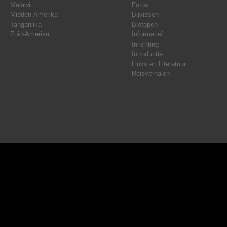
Malawi
Fotos
Midden-Amerika
Bijvissen
Tanganjika
Biotopen
Zuid-Amerika
Informatief
Inrichting
Introductie
Links en Literatuur
Reisverhalen