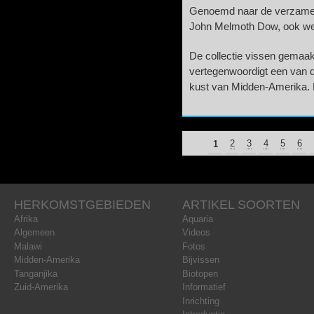
Genoemd naar de verzamel
John Melmoth Dow, ook wel
De collectie vissen gemaa
vertegenwoordigt een van d
kust van Midden-Amerika. 
1
PAGINA'S
2
3
4
5
6
HERKOMSTGEBIEDEN
ARTIKEL SOORTEN
Afrika
Aquaria
Algemeen
Videos
Malawi
Fotos
Midden-Amerika
Bijvissen
Tanganjika
Biotopen
Zuid-Amerika
Informatief
Inrichting