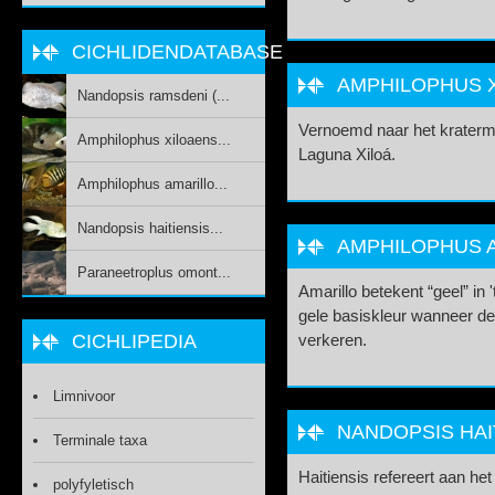
CICHLIDENDATABASE
AMPHILOPHUS XI
Nandopsis ramsdeni (...
Vernoemd naar het kraterm
Amphilophus xiloaens...
Laguna Xiloá.
Amphilophus amarillo...
Nandopsis haitiensis...
AMPHILOPHUS A
Paraneetroplus omont...
Amarillo betekent “geel” in 
gele basiskleur wanneer d
CICHLIPEDIA
verkeren.
Limnivoor
NANDOPSIS HAIT
Terminale taxa
Haitiensis refereert aan het 
polyfyletisch