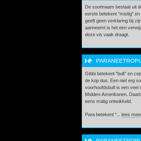
De soortnaam bestaat uit 
eerste betekent “mistig” en
geeft geen verklaring bij z
aanneemt is het een verwi
deze vis vaak draagt.
PARANEETROPLU
Gibbi betekent “bult” en ce
de kop dus. Een niet erg s
voorhoofdsbult is een veel
Midden-Amerikanen. Daarbij
eens matig ontwikkeld.
Para betekent “...
lees mee
PARANEETROPLU