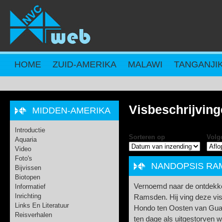
Overslaan en naar de inhoud gaan
HOME
ZUID-AMERIKA
MALAWI
TANGANJI
Visbeschrijvin
MIDDEN-AMERIKA
Introductie
Sorteren op
Volg
Aquaria
Video
Foto's
NANDOPSIS RAM
Bijvissen
Biotopen
Vernoemd naar de ontdekker
Informatief
Inrichting
Ramsden. Hij ving deze vis 
Links En Literatuur
Hondo ten Oosten van Gua
Reisverhalen
ten dage als uitgestorven 