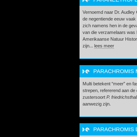
Vernoemd naar Dr. Audley 
de negentiende eeuw vaak 
zich namens hen in de geva
van die verzamelaars was D
Amerikaanse Natuur Histor
zijn...
lees meer
PARACHROMIS M
Multi betekent “meer” en fa
strepen, refererend aan de
zustersoort
P. friedrichsthal
aanwezig zijn.
PARACHROMIS DO