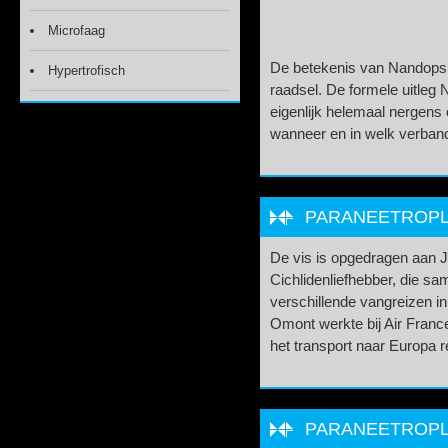
Microfaag
De betekenis van Nandopsis
Hypertrofisch
raadsel. De formele uitleg N
eigenlijk helemaal nergens
wanneer en in welk verband
PARANEETROPLU
De vis is opgedragen aan 
Cichlidenliefhebber, die s
verschillende vangreizen i
Omont werkte bij Air France 
het transport naar Europa r
PARANEETROPLU