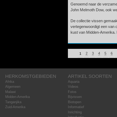
Genoemd naar de verzamel
John Melmoth Dow, ook wel
De collectie vissen gemaa
vertegenwoordigt een van d
kust van Midden-Amerika. 
1
PAGINA'S
2
3
4
5
6
HERKOMSTGEBIEDEN
ARTIKEL SOORTEN
Afrika
Aquaria
Algemeen
Videos
Malawi
Fotos
Midden-Amerika
Bijvissen
Tanganjika
Biotopen
Zuid-Amerika
Informatief
Inrichting