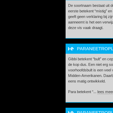
De soortnaam bestaat uit 
eerste betekent “mistig” en
geeft geen verklaring bij z
aanneemt is het een verwi
deze vis vaak draagt.
PARANEETROPLU
Gibbi betekent “bult” en ce
de kop dus. Een niet erg s
voorhoofdsbult is een veel
Midden-Amerikanen. Daarbij
eens matig ontwikkeld.
Para betekent “...
lees mee
PARANEETROPLU