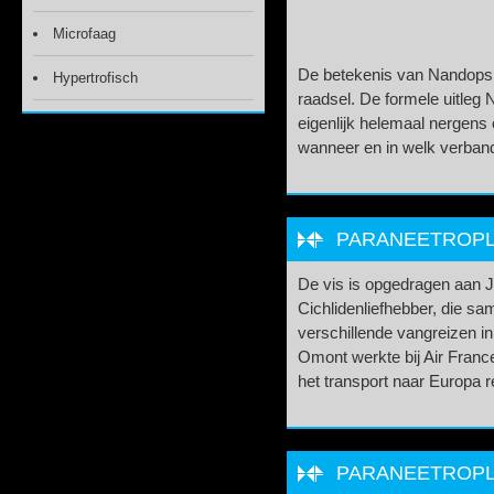
Microfaag
De betekenis van Nandopsis
Hypertrofisch
raadsel. De formele uitleg N
eigenlijk helemaal nergens
wanneer en in welk verband
PARANEETROPLU
De vis is opgedragen aan 
Cichlidenliefhebber, die s
verschillende vangreizen i
Omont werkte bij Air France 
het transport naar Europa r
PARANEETROPLU