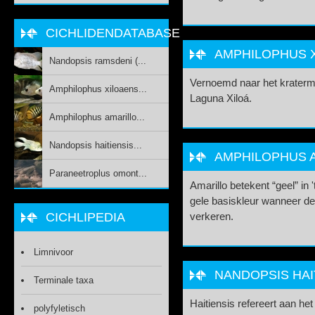
CICHLIDENDATABASE
AMPHILOPHUS XI
Nandopsis ramsdeni (...
Vernoemd naar het kraterm
Amphilophus xiloaens...
Laguna Xiloá.
Amphilophus amarillo...
Nandopsis haitiensis...
AMPHILOPHUS A
Paraneetroplus omont...
Amarillo betekent “geel” in 
gele basiskleur wanneer d
CICHLIPEDIA
verkeren.
Limnivoor
NANDOPSIS HAIT
Terminale taxa
Haitiensis refereert aan het 
polyfyletisch