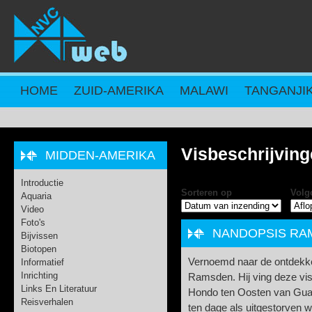
Overslaan en naar de inhoud gaan
HOME
ZUID-AMERIKA
MALAWI
TANGANJI
Visbeschrijvin
MIDDEN-AMERIKA
Introductie
Sorteren op
Volg
Aquaria
Video
Foto's
NANDOPSIS RAM
Bijvissen
Biotopen
Vernoemd naar de ontdekker
Informatief
Inrichting
Ramsden. Hij ving deze vis 
Links En Literatuur
Hondo ten Oosten van Gua
Reisverhalen
ten dage als uitgestorven 