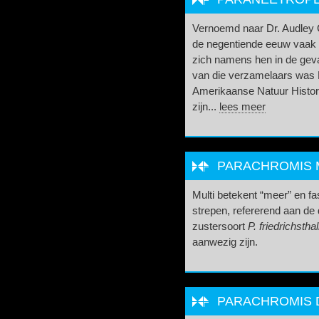
Vernoemd naar Dr. Audley 
de negentiende eeuw vaak 
zich namens hen in de geva
van die verzamelaars was D
Amerikaanse Natuur Histor
zijn...
lees meer
PARACHROMIS M
Multi betekent “meer” en fa
strepen, refererend aan de
zustersoort
P. friedrichsthal
aanwezig zijn.
PARACHROMIS DO