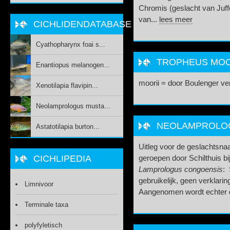
Chromis (geslacht van Juff
van...
lees meer
CICHLIDENDATABASE
Cyathopharynx foai s...
TROPHEUS MOOR
Enantiopus melanogen...
moorii = door Boulenger v
Xenotilapia flavipin...
Neolamprologus musta...
NEOLAMPROLOGU
Astatotilapia burton...
Uitleg voor de geslachtsnaa
CICHLIPEDIA
geroepen door Schilthuis bi
Lamprologus congoensis
: 
gebruikelijk, geen verklar
Limnivoor
Aangenomen wordt echter da
Terminale taxa
polyfyletisch