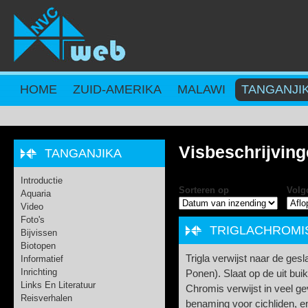
Overslaan en naar de inhoud gaan
HOME
ZUID-AMERIKA
MALAWI
TANGANJI
Visbeschrijvin
TANGANJIKA
Introductie
Sorteren op
Volg
Aquaria
Video
Foto's
TRIGLACHROMIS
Bijvissen
Biotopen
Trigla verwijst naar de ges
Informatief
Inrichting
Ponen). Slaat op de uit bui
Links En Literatuur
Chromis verwijst in veel ge
Reisverhalen
benaming voor cichliden, 