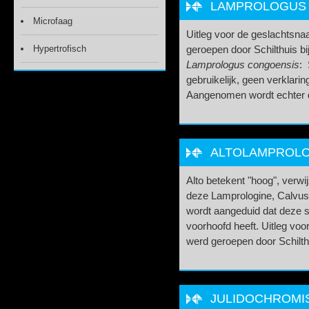
LAMPROLOGUS M
Microfaag
Uitleg voor de geslachtsnaa
Hypertrofisch
geroepen door Schilthuis bi
Lamprologus congoensis
: 
gebruikelijk, geen verklar
Aangenomen wordt echter da
ALTOLAMPROLOG
Alto betekent "hoog", verw
deze Lamprologine, Calvus 
wordt aangeduid dat deze 
voorhoofd heeft. Uitleg voo
werd geroepen door Schilthu
JULIDOCHROMIS