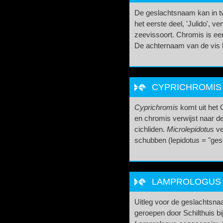
De geslachtsnaam kan in t
het eerste deel, 'Julido', ve
zeevissoort. Chromis is ee
De achternaam van de vis k
CYPRICHROMIS 
Cyprichromis
komt uit het 
en chromis verwijst naar 
cichliden.
Microlepidotus
ve
schubben (lepidotus = "ges
LAMPROLOGUS C
Uitleg voor de geslachtsnaa
geroepen door Schilthuis bi