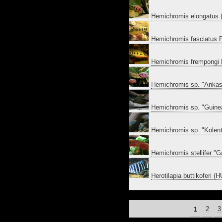
Hemichromis elongatus
Hemichromis fasciatus
Hemichromis frempongi
Hemichromis sp. "Ankas
Hemichromis sp. "Guinea
Hemichromis sp. "Kolent
Hemichromis stellifer "G
Herotilapia buttikoferi
PAGINA'S
1
2
3