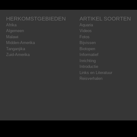
HERKOMSTGEBIEDEN
ARTIKEL SOORTEN
Afrika
Aquaria
Algemeen
Videos
Malawi
Fotos
Midden-Amerika
Bijvissen
Tanganjika
Biotopen
Zuid-Amerika
Informatief
Inrichting
Introductie
Links en Literatuur
Reisverhalen