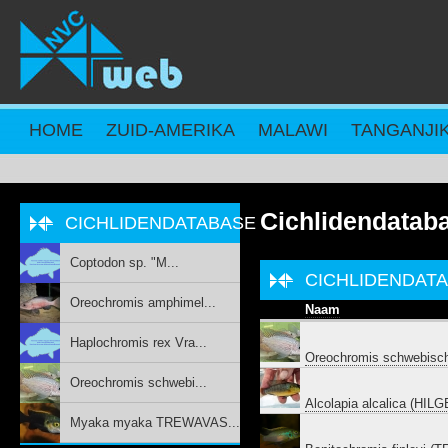
Overslaan en naar de inhoud gaan
HOME
ZUID-AMERIKA
MALAWI
TANGANJI
Cichlidendatab
CICHLIDENDATABASE
Coptodon sp. "M...
CICHLIDENDAT
Oreochromis amphimel...
Naam
Haplochromis rex Vra...
Oreochromis schwebisch
Oreochromis schwebi...
Alcolapia alcalica (HI
Myaka myaka TREWAVAS...