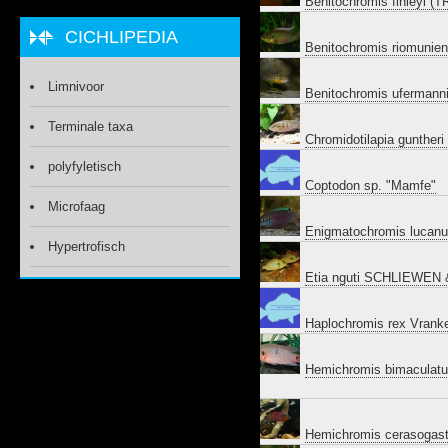
Benitochromis finleyi 
CICHLIPEDIA
Benitochromis riomunie
Limnivoor
Benitochromis uferman
Terminale taxa
Chromidotilapia guntheri
polyfyletisch
Coptodon sp. "Mamfe"
Microfaag
Enigmatochromis lucan
Hypertrofisch
Etia nguti SCHLIEWEN 
Haplochromis rex Vranke
Hemichromis bimaculatu
Hemichromis cerasogas