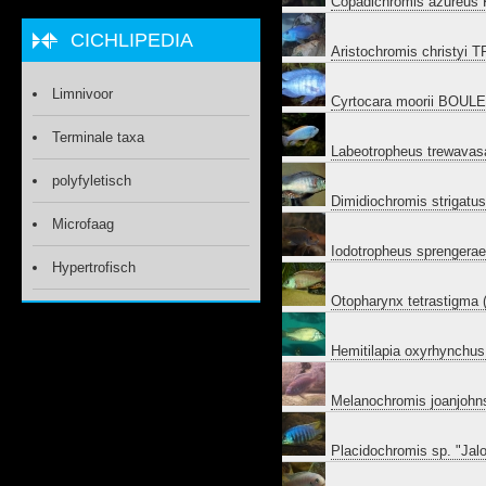
Copadichromis azureus
CICHLIPEDIA
Aristochromis christyi
Limnivoor
Cyrtocara moorii BOUL
Terminale taxa
Labeotropheus trewava
polyfyletisch
Dimidiochromis strigat
Microfaag
Iodotropheus sprengera
Hypertrofisch
Otopharynx tetrastigma
Hemitilapia oxyrhynch
Melanochromis joanjoh
Placidochromis sp. "Jal