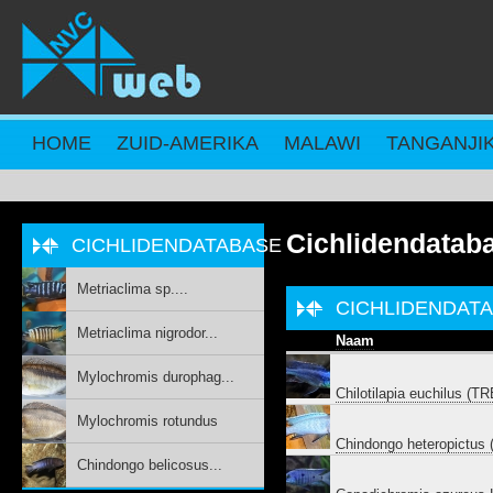
Overslaan en naar de inhoud gaan
HOME
ZUID-AMERIKA
MALAWI
TANGANJI
Cichlidendatab
CICHLIDENDATABASE
Metriaclima sp....
CICHLIDENDAT
Metriaclima nigrodor...
Naam
Mylochromis durophag...
Chilotilapia euchilus (
Mylochromis rotundus
Chindongo heteropictus
Chindongo belicosus...