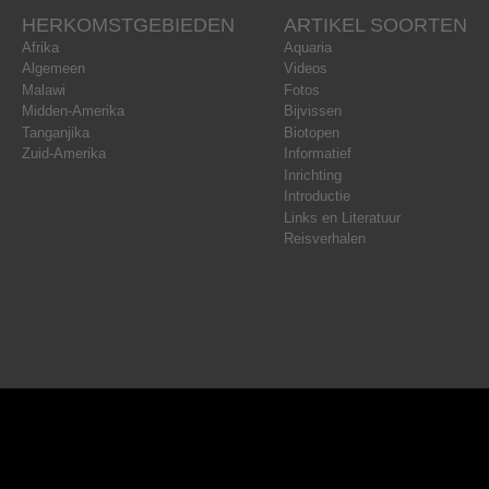
HERKOMSTGEBIEDEN
ARTIKEL SOORTEN
Afrika
Aquaria
Algemeen
Videos
Malawi
Fotos
Midden-Amerika
Bijvissen
Tanganjika
Biotopen
Zuid-Amerika
Informatief
Inrichting
Introductie
Links en Literatuur
Reisverhalen