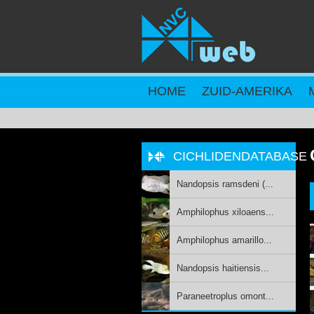
Overslaan en naar de inhoud gaan
HOME
ZUID-AMERIKA
CICHLIDENDATABASE
Nandopsis ramsdeni (...
Amphilophus xiloaens...
Amphilophus amarillo...
Nandopsis haitiensis...
Paraneetroplus omont...