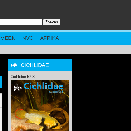
Zoeken
ZOEKVELD
EMEEN
NVC
AFRIKA
CICHLIDAE
Cichlidae 52-3