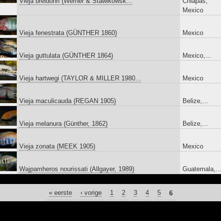
Vieja breidohri (Werner & Stawikowsk...
Chiapas,
Mexico
Vieja fenestrata (GÜNTHER 1860)
Mexico
Vieja guttulata (GÜNTHER 1864)
Mexico,...
Vieja hartwegi (TAYLOR & MILLER 1980...
Mexico
Vieja maculicauda (REGAN 1905)
Belize,...
Vieja melanura (Günther, 1862)
Belize,...
Vieja zonata (MEEK 1905)
Mexico
Wajpamheros nourissati (Allgayer, 1989)
Guatemala,..
PAGINA'S
« eerste
‹ vorige
1
2
3
4
5
6