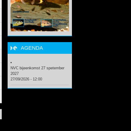
AGENDA
NVC bijeenkomst 27 spetember
2027
27/09/2026 - 12:00
.