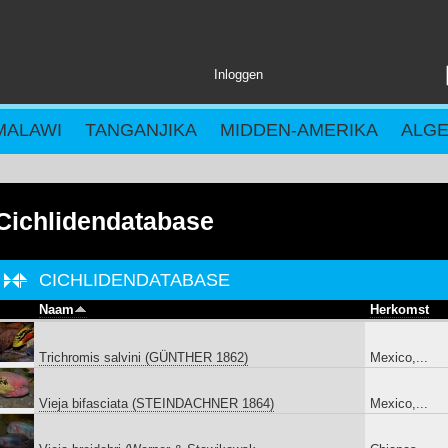
Inloggen
MALAWI
TANGANJIKA
MIDDEN-AMERIKA
ALG
Cichlidendatabase
CICHLIDENDATABASE
Naam
Herkomst
Trichromis salvini (GÜNTHER 1862)
Mexico,...
Vieja bifasciata (STEINDACHNER 1864)
Mexico,...