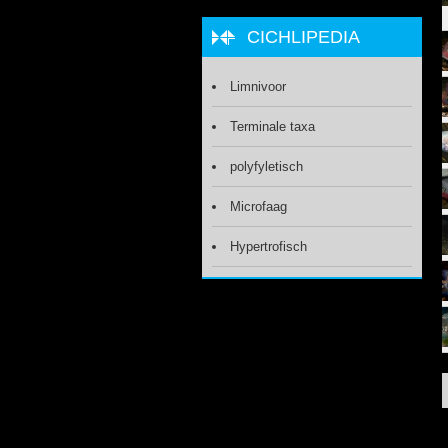
CICHLIPEDIA
Limnivoor
Terminale taxa
polyfyletisch
Microfaag
Hypertrofisch