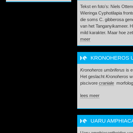
Tekst en foto's: Niels Otte
Wieringa Cyphotilapia front
die soms C. gibberosa gen
van het Tanganyikameer. Het
mild karakter. Maar hoe zet
meer
KRONOHEROS UM
Kronoheros umbriferus
is e
Het geslacht
Kronoheros
w
piscivore
craniale
morfologi
lees meer
UARU AMPHIAC