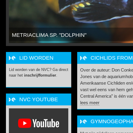
METRIACLIMA SP. "DOLPHIN"
LID WORDEN
CICHLIDS FROM
Lid worden van de NVC? Ga direct
Over de auteur: Don Conkel
naar het
inschrijfformulier
.
Jones van de aquariumhobb
Amerikaanse Cichliden en/o
vast wel eens van hem geho
Central America” is één va
NVC YOUTUBE
lees meer
GYMNOGEOPHAGU