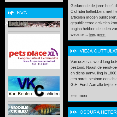
Gedurende de jaren heeft 
Cichlidenliefhebbers met he
NVC
artikelen mogen publiceren.
ADVERTEERDER
gepubliceerde artikelen kon
pagina hebben de leden va
website,...
lees meer
VIEJA GUTTULA
Van deze vis werd lang betw
bestond. Naast de eerst-be
en diens aanvulling in 186
een aards bestaan een discu
G.H. Ford. Aan alle twijfel 
lees meer
OSCURA HETERO