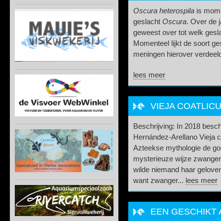
Oscura heterospila
is momen
geslacht
Oscura
. Over de 
geweest over tot welk gesl
Momenteel lijkt de soort ges
meningen hierover verdeeld.
lees meer
VIEJA COATLICU
Beschrijving: In 2018 besc
Hernández-Arellano Vieja co
Azteekse mythologie de go
mysterieuze wijze zwanger w
wilde niemand haar gelove
want zwanger...
lees meer
EEN GESCHIKT 