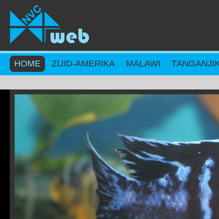
Overslaan en naar de inhoud gaan
HOME
ZUID-AMERIKA
MALAWI
TANGANJI