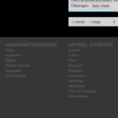
Uaru amphiacanthoides
vas
Obbergen.
lees meer
« eerste
PAGINA'S
‹ vorige
…
4
HERKOMSTGEBIEDEN
ARTIKEL SOORTEN
Afrika
Aquaria
Algemeen
Videos
Malawi
Fotos
Midden-Amerika
Bijvissen
Tanganjika
Biotopen
Zuid-Amerika
Informatief
Inrichting
Introductie
Links en Literatuur
Reisverhalen