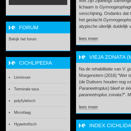
Met zijn zijdelings sameng
lichaam is
Gymnogeophagus
verschijning. Ondanks dat
het geslacht
Gymnogeoph
atypische uiterlijk duidelijk 
FORUM
lees meer
Bekijk het forum
VIEJA ZONATA (
CICHLIPEDIA
Na de rehabilitatie van
V. gu
Morgenstern (2016) “Wer i
Limnivoor
(de Duitsers houden nog v
Paraneetroplus
) bleef er 
Terminale taxa
paraneetroplus zonata?
”. M
polyfyletisch
lees meer
Microfaag
Hypertrofisch
INDEX CICHLIDA