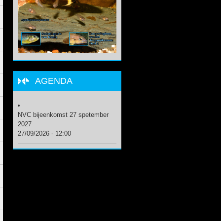
.
.
AGENDA
.
NVC bijeenkomst 27 spetember
2027
27/09/2026 - 12:00
.
.