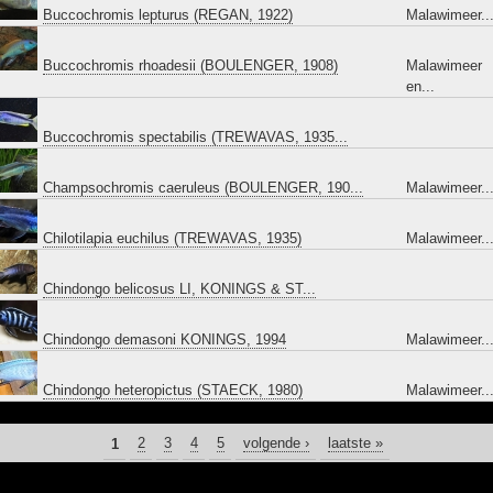
Buccochromis lepturus (REGAN, 1922)
Malawimeer..
Buccochromis rhoadesii (BOULENGER, 1908)
Malawimeer
en...
Buccochromis spectabilis (TREWAVAS, 1935...
Champsochromis caeruleus (BOULENGER, 190...
Malawimeer..
Chilotilapia euchilus (TREWAVAS, 1935)
Malawimeer..
Chindongo belicosus LI, KONINGS & ST...
Chindongo demasoni KONINGS, 1994
Malawimeer..
Chindongo heteropictus (STAECK, 1980)
Malawimeer..
PAGINA'S
1
2
3
4
5
volgende ›
laatste »