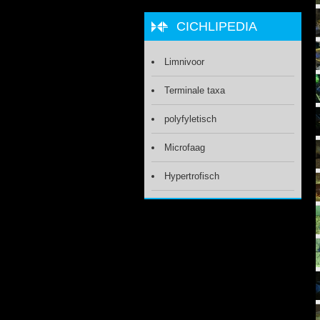
CICHLIPEDIA
Limnivoor
Terminale taxa
polyfyletisch
Microfaag
Hypertrofisch