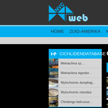
Overslaan en naar de inhoud gaan
HOME
ZUID-AMERIKA
CICHLIDENDATABASE
Metriaclima sp....
Metriaclima nigrodor...
Mylochromis durophag...
Mylochromis rotundus
Chindongo belicosus...