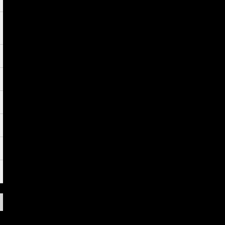
.
.
.
.
.