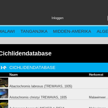
Inloggen
MALAWI
TANGANJIKA
MIDDEN-AMERIKA
ALG
Cichlidendatabase
CICHLIDENDATABASE
Naam
Herkomst
Abactochromis labrosus (TREWAVAS, 1935)
Aristochromis christyi TREWAVAS, 1935
Malawimeer..