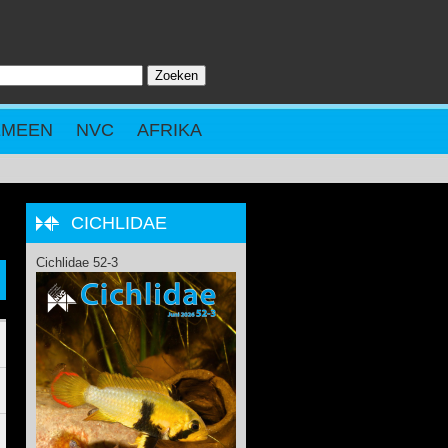
Zoeken
ZOEKVELD
EMEEN
NVC
AFRIKA
CICHLIDAE
Cichlidae 52-3
.