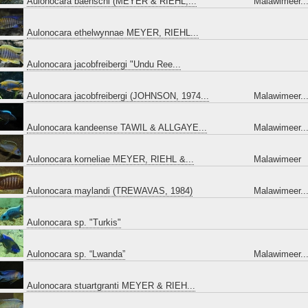
Aulonocara baenschi (MEYER & RIEHL,...
Malawimeer..
Aulonocara ethelwynnae MEYER, RIEHL...
Aulonocara jacobfreibergi "Undu Ree...
Aulonocara jacobfreibergi (JOHNSON, 1974...
Malawimeer..
Aulonocara kandeense TAWIL & ALLGAYE...
Malawimeer..
Aulonocara korneliae MEYER, RIEHL &...
Malawimeer
Aulonocara maylandi (TREWAVAS, 1984)
Malawimeer..
Aulonocara sp. "Turkis"
Aulonocara sp. “Lwanda”
Malawimeer..
Aulonocara stuartgranti MEYER & RIEH...