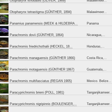
Otopharynx lithobates (OLIVER, 1989)
Malawimeer...
Otopharynx tetrastigma (GŰNTHER, 1894)
Malawimeer...
Panamius panamensis (MEEK & HILDEBRA...
Panama
Parachromis dovii (GÜNTHER, 1864)
Nicaragua,...
Parachromis friedrichsthalii (HECKEL, 18...
Honduras,...
Parachromis managuensis (GÜNTHER 1866)
Costa Rica,...
Parachromis motaguensis (GÜNTHER 1867)
Guatemala,...
Parachromis multifasciatus (REGAN 1905)
Mexico. Belize...
Paracyprichromis brieni (POLL, 1981)
Tanganjikameer..
Paracyprichromis nigripinnis (BOULENGER,...
Tanganjikameer..