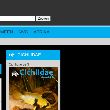
Zoeken
ZOEKVELD
EMEEN
NVC
AFRIKA
CICHLIDAE
Cichlidae 52-3