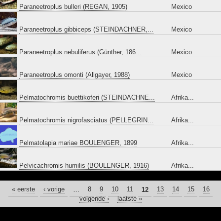
Paraneetroplus bulleri (REGAN, 1905)
Mexico
Paraneetroplus gibbiceps (STEINDACHNER,...
Mexico
Paraneetroplus nebuliferus (Günther, 186...
Mexico
Paraneetroplus omonti (Allgayer, 1988)
Mexico
Pelmatochromis buettikoferi (STEINDACHNE...
Afrika...
Pelmatochromis nigrofasciatus (PELLEGRIN...
Afrika...
Pelmatolapia mariae BOULENGER, 1899
Afrika...
Pelvicachromis humilis (BOULENGER, 1916)
Afrika...
« eerste
PAGINA'S
‹ vorige
…
8
9
10
11
12
13
14
15
16
volgende ›
laatste »