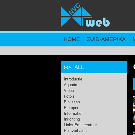
Overslaan en naar de inhoud gaan
HOME
ZUID-AMERIKA
ALL
Introductie
Aquaria
Video
Foto's
Bijvissen
Biotopen
Informatief
Inrichting
Links En Literatuur
Reisverhalen