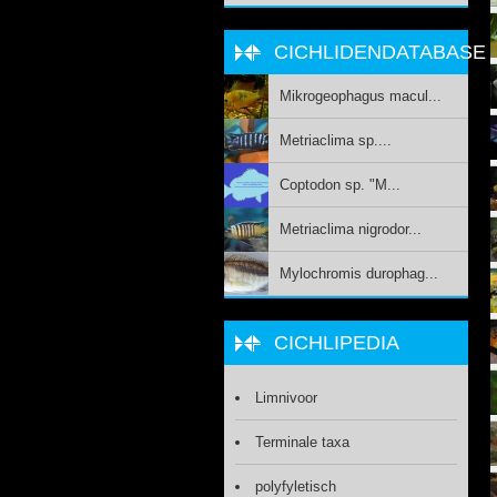
CICHLIDENDATABASE
Mikrogeophagus macul...
Metriaclima sp....
Coptodon sp. "M...
Metriaclima nigrodor...
Mylochromis durophag...
CICHLIPEDIA
Limnivoor
Terminale taxa
polyfyletisch