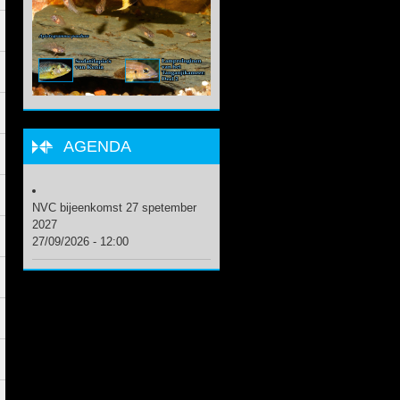
AGENDA
NVC bijeenkomst 27 spetember
2027
27/09/2026 - 12:00
.
.