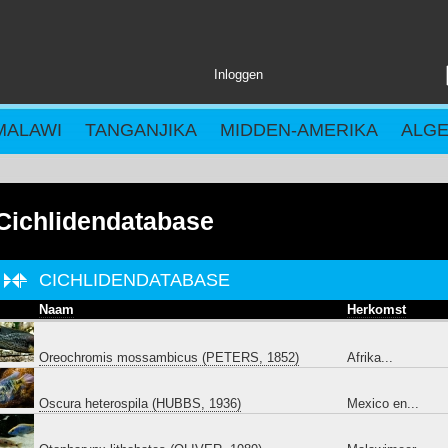
Inloggen
MALAWI
TANGANJIKA
MIDDEN-AMERIKA
ALG
Cichlidendatabase
CICHLIDENDATABASE
Naam
Herkomst
Oreochromis mossambicus (PETERS, 1852)
Afrika...
Oscura heterospila (HUBBS, 1936)
Mexico en...