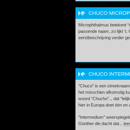
CHUCO MICROP
Microphthalmus betekent “m
passende naam, zo lijkt 't. 
eerstbeschrijving verder ge
CHUCO INTERME
“Chuco” is een streeknaa
het misschien afkomstig k
woord “Chucho”.., dat “lelij
hier in Europa doet één en
“Intermedium” weerspiegel
Günther die dacht dat...
lee