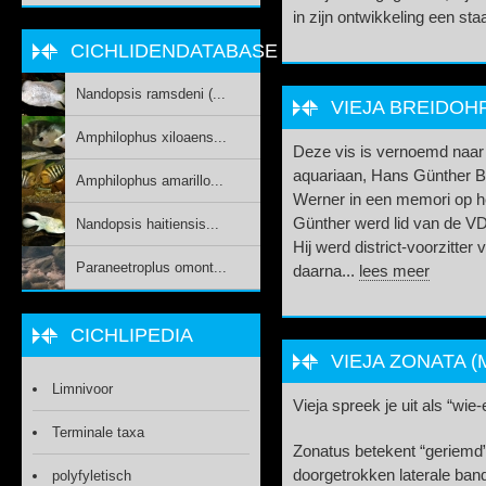
in zijn ontwikkeling een sta
CICHLIDENDATABASE
Nandopsis ramsdeni (...
VIEJA BREIDOHR
Amphilophus xiloaens...
Deze vis is vernoemd naar
aquariaan, Hans Günther B
Amphilophus amarillo...
Werner in een memori op h
Günther werd lid van de VD
Nandopsis haitiensis...
Hij werd district-voorzitte
Paraneetroplus omont...
daarna...
lees meer
CICHLIPEDIA
VIEJA ZONATA (
Limnivoor
Vieja spreek je uit als “wi
Terminale taxa
Zonatus betekent “geriemd”
doorgetrokken laterale ban
polyfyletisch