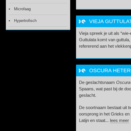
Microfaag
Hypertrofisch
VIEJA GUTTULA
Vieja spreek je uit als “wi
Guttulata komt van guttula, d
refererend aan het vlekken
OSCURA HETEROS
De geslachtsnaam
Oscura
Spaans, wat past bij de do
geslacht.
De soortnaam bestaat uit
oorsprong in het Grieks en 
Latijn en staat...
lees meer