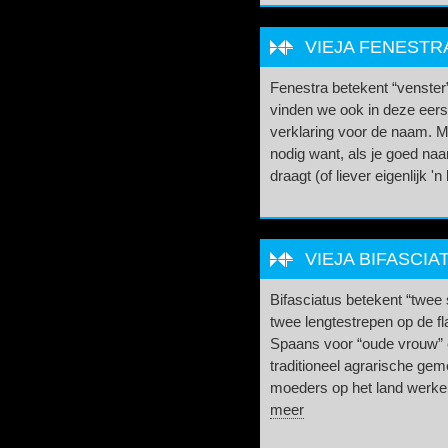
VIEJA FENESTRA
Fenestra betekent “venster”
vinden we ook in deze eers
verklaring voor de naam. Maa
nodig want, als je goed naa
draagt (of liever eigenlijk 'n
VIEJA BIFASCIA
Bifasciatus betekent “twee 
twee lengtestrepen op de fl
Spaans voor “oude vrouw” e
traditioneel agrarische gem
moeders op het land werke
meer