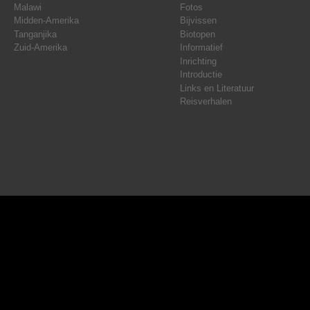
Malawi
Fotos
Midden-Amerika
Bijvissen
Tanganjika
Biotopen
Zuid-Amerika
Informatief
Inrichting
Introductie
Links en Literatuur
Reisverhalen