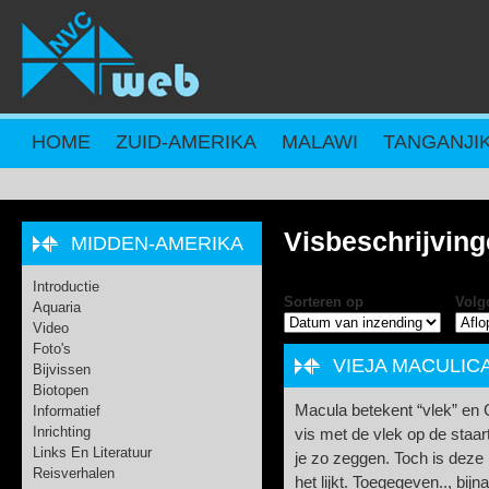
Overslaan en naar de inhoud gaan
HOME
ZUID-AMERIKA
MALAWI
TANGANJI
Visbeschrijvin
MIDDEN-AMERIKA
Introductie
Sorteren op
Volg
Aquaria
Video
Foto's
VIEJA MACULIC
Bijvissen
Biotopen
Macula betekent “vlek” en C
Informatief
Inrichting
vis met de vlek op de staar
Links En Literatuur
je zo zeggen. Toch is dez
Reisverhalen
het lijkt. Toegegeven.., bij