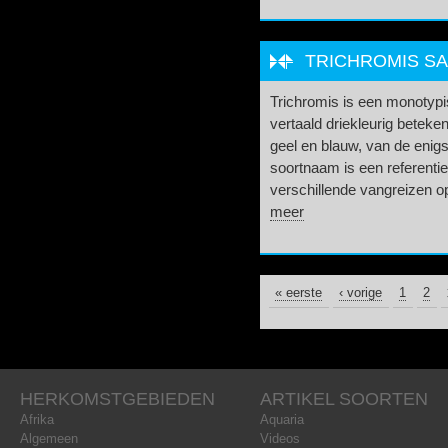
TRICHROMIS SAL
Trichromis is een monotypisc
vertaald driekleurig beteke
geel en blauw, van de enigs
soortnaam is een referentie
verschillende vangreizen op
meer
« eerste
PAGINA'S
‹ vorige
1
2
HERKOMSTGEBIEDEN
ARTIKEL SOORTEN
Afrika
Aquaria
Algemeen
Videos