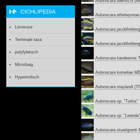
Aulonocara baenschi (M
CICHLIPEDIA
Aulonocara ethelwynna
Limnivoor
Aulonocara jacobfreiberg
Terminale taxa
Aulonocara jacobfreiber
polyfyletisch
Aulonocara kandeense 
Microfaag
Aulonocara korneliae M
Hypertrofisch
Aulonocara maylandi (
Aulonocara sp. "Turkis"
Aulonocara sp. “Lwanda”
Aulonocara stuartgrant