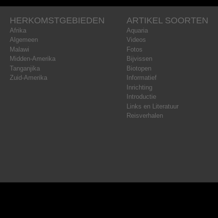
HERKOMSTGEBIEDEN
ARTIKEL SOORTEN
Afrika
Aquaria
Algemeen
Videos
Malawi
Fotos
Midden-Amerika
Bijvissen
Tanganjika
Biotopen
Zuid-Amerika
Informatief
Inrichting
Introductie
Links en Literatuur
Reisverhalen