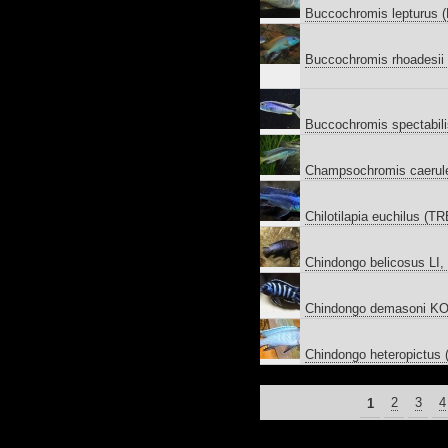
Buccochromis lepturus 
Buccochromis rhoadesi
Buccochromis spectabil
Champsochromis caerul
Chilotilapia euchilus (
Chindongo belicosus LI
Chindongo demasoni K
Chindongo heteropictus
PAGINA'S
1
2
3
4