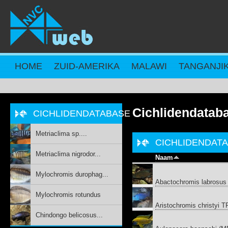
Overslaan en naar de inhoud gaan
HOME
ZUID-AMERIKA
MALAWI
TANGANJI
Cichlidendatab
CICHLIDENDATABASE
Metriaclima sp....
CICHLIDENDAT
Metriaclima nigrodor...
Naam
Mylochromis durophag...
Abactochromis labrosu
Mylochromis rotundus
Aristochromis christyi
Chindongo belicosus...