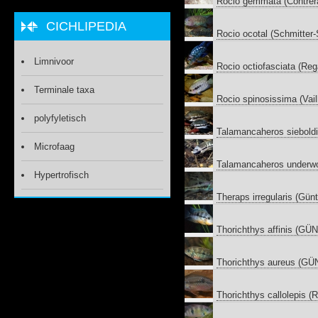
Rocio gemmata (Contrera
CICHLIPEDIA
Rocio ocotal (Schmitter
Limnivoor
Rocio octiofasciata (Re
Terminale taxa
Rocio spinosissima (Vaill
polyfyletisch
Talamancaheros siebold
Microfaag
Talamancaheros underwo
Hypertrofisch
Theraps irregularis (Gün
Thorichthys affinis (G
Thorichthys aureus (G
Thorichthys callolepis 