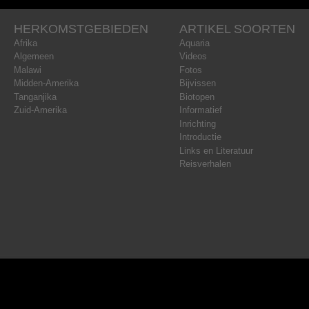
HERKOMSTGEBIEDEN
ARTIKEL SOORTEN
Afrika
Aquaria
Algemeen
Videos
Malawi
Fotos
Midden-Amerika
Bijvissen
Tanganjika
Biotopen
Zuid-Amerika
Informatief
Inrichting
Introductie
Links en Literatuur
Reisverhalen