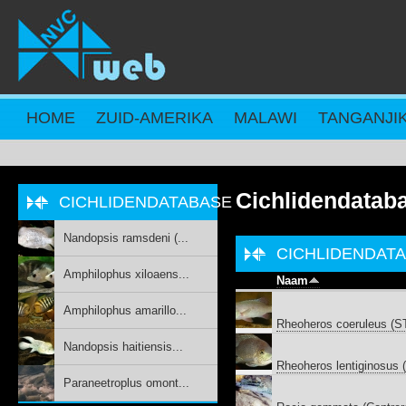
Overslaan en naar de inhoud gaan
HOME
ZUID-AMERIKA
MALAWI
TANGANJI
Cichlidendatab
CICHLIDENDATABASE
Nandopsis ramsdeni (...
CICHLIDENDAT
Amphilophus xiloaens...
Naam
Amphilophus amarillo...
Rheoheros coeruleus (
Nandopsis haitiensis...
Rheoheros lentiginosu
Paraneetroplus omont...