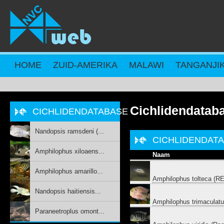
Overslaan en naar de inhoud gaan
HOME
ZUID-AMERIKA
MALAWI
TANGANJI
Cichlidendatab
CICHLIDENDATABASE
Nandopsis ramsdeni (...
CICHLIDENDAT
Amphilophus xiloaens...
Naam
Amphilophus amarillo...
Amphilophus tolteca (
Nandopsis haitiensis...
Amphilophus trimaculat
Paraneetroplus omont...