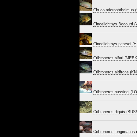
Chuco microphthalmus
Cincelichthys Bocourti (V
Cincelichthys pearsei 
Cribroheros alfari (MEE
Cribroheros altifrons (K
Cribroheros bussingi (
Cribroheros diquis (BU
Cribroheros longimanu