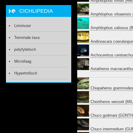
Amphilophus viridis (Re
CICHLIPEDIA
Amphilophus xiloaensi
Limnivoor
Amphilophus zaliosus 
Terminale taxa
Andinoacara coeruleopu
polyfyletisch
Archocentrus centrarchu
Microfaag
Astatheros macracanth
Hypertrofisch
Chiapaheros grammodes
Chortiheros wesseli (MI
Chuco godmani (GÜNTH
Chuco intermedium (G