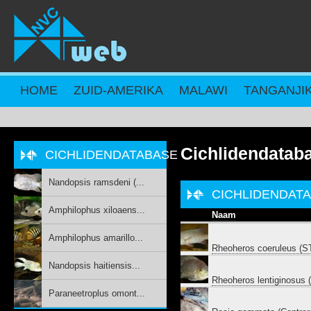
Overslaan en naar de inhoud gaan
HOME
ZUID-AMERIKA
MALAWI
TANGANJI
Cichlidendatab
CICHLIDENDATABASE
Nandopsis ramsdeni (...
CICHLIDENDAT
Amphilophus xiloaens...
Naam
Amphilophus amarillo...
Rheoheros coeruleus (
Nandopsis haitiensis...
Rheoheros lentiginosu
Paraneetroplus omont...