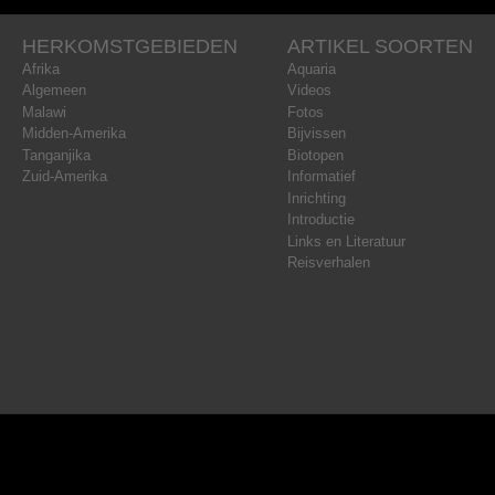
HERKOMSTGEBIEDEN
ARTIKEL SOORTEN
Afrika
Aquaria
Algemeen
Videos
Malawi
Fotos
Midden-Amerika
Bijvissen
Tanganjika
Biotopen
Zuid-Amerika
Informatief
Inrichting
Introductie
Links en Literatuur
Reisverhalen