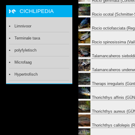
Rocio gemmata (Contrera
CICHLIPEDIA
Rocio ocotal (Schmitter
Limnivoor
Rocio octiofasciata (Re
Terminale taxa
Rocio spinosissima (Vaill
polyfyletisch
Talamancaheros siebold
Microfaag
Talamancaheros underwo
Hypertrofisch
Theraps irregularis (Gün
Thorichthys affinis (G
Thorichthys aureus (G
Thorichthys callolepis 