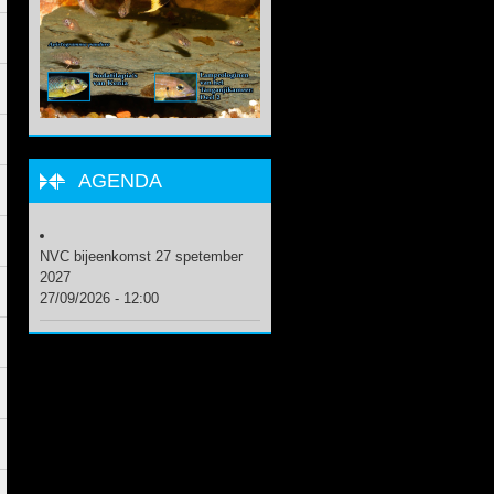
AGENDA
NVC bijeenkomst 27 spetember
2027
27/09/2026 - 12:00
.