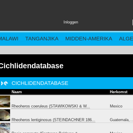
Inloggen
MALAWI
TANGANJIKA
MIDDEN-AMERIKA
ALG
Cichlidendatabase
CICHLIDENDATABASE
Naam
Herkomst
Rheoheros coeruleus (STAWIKOWSKI & W...
Mexico
Rheoheros lentiginosus (STEINDACHNER 186...
Guatemala,..