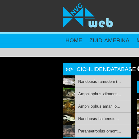
Overslaan en naar de inhoud gaan
HOME
ZUID-AMERIKA
CICHLIDENDATABASE
Nandopsis ramsdeni (...
Amphilophus xiloaens...
Amphilophus amarillo...
Nandopsis haitiensis...
Paraneetroplus omont...