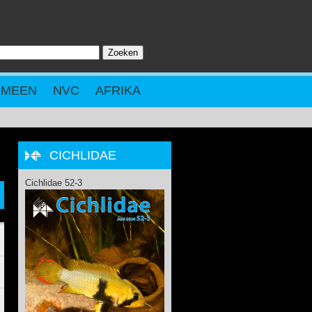
Zoeken
ZOEKVELD
EMEEN
NVC
AFRIKA
CICHLIDAE
Cichlidae 52-3
.