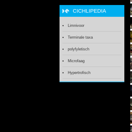
CICHLIPEDIA
Limnivoor
Terminale taxa
polyfyletisch
Microfaag
Hypertrofisch