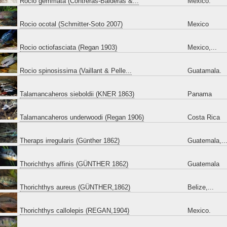
Rocio gemmata (Contreras-Balderas &...
Mexico.
Rocio ocotal (Schmitter-Soto 2007)
Mexico
Rocio octiofasciata (Regan 1903)
Mexico,...
Rocio spinosissima (Vaillant & Pelle...
Guatamala.
Talamancaheros sieboldii (KNER 1863)
Panama
Talamancaheros underwoodi (Regan 1906)
Costa Rica
Theraps irregularis (Günther 1862)
Guatemala,..
Thorichthys affinis (GÜNTHER 1862)
Guatemala
Thorichthys aureus (GÜNTHER,1862)
Belize,...
Thorichthys callolepis (REGAN,1904)
Mexico.