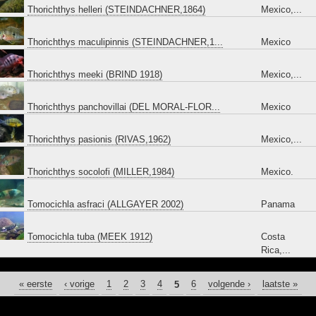
Thorichthys helleri (STEINDACHNER,1864)
Mexico,...
Thorichthys maculipinnis (STEINDACHNER,1...
Mexico
Thorichthys meeki (BRIND 1918)
Mexico,...
Thorichthys panchovillai (DEL MORAL-FLOR...
Mexico
Thorichthys pasionis (RIVAS,1962)
Mexico,...
Thorichthys socolofi (MILLER,1984)
Mexico.
Tomocichla asfraci (ALLGAYER 2002)
Panama
Tomocichla tuba (MEEK 1912)
Costa
Rica,...
« eerste
PAGINA'S
‹ vorige
1
2
3
4
5
6
volgende ›
laatste »