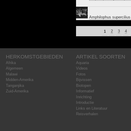
Amphilophus supercilius
PAGINA'S
1
2
3
4
HERKOMSTGEBIEDEN
ARTIKEL SOORTEN
Afrika
Aquaria
Algemeen
Videos
Malawi
Fotos
Midden-Amerika
Bijvissen
Tanganjika
Biotopen
Zuid-Amerika
Informatief
Inrichting
Introductie
Links en Literatuur
Reisverhalen