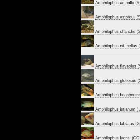
Amphilophus amarillo (St
Amphilophus astorquii (S
Amphilophus chancho (S
Amphilophus citrinellu
Amphilophus flaveolus 
Amphilophus globosus 
Amphilophus hogaboomo
Amphilophus istlanum 
Amphilophus labiatus (G
Amphilophus lyonsi (GO