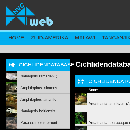
Overslaan en naar de inhoud gaan
HOME
ZUID-AMERIKA
MALAWI
TANGANJI
Cichlidendatab
CICHLIDENDATABASE
Nandopsis ramsdeni (...
CICHLIDENDAT
Amphilophus xiloaens...
Naam
Amphilophus amarillo...
Amatitlania altoflavus
Nandopsis haitiensis...
Paraneetroplus omont...
Amatitlania coatepequ