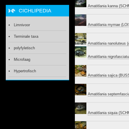
Amatitlania kanna (SC
CICHLIPEDIA
Amatitlania myrnae (LO
Limnivoor
Terminale taxa
Amatitlania nanoluteus
polyfyletisch
Amatitlania nigrofascia
Microfaag
Hypertrofisch
Amatitlania sajica (BU
Amatitlania septemfasc
Amatitlania siquia (S